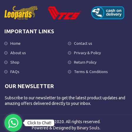
IMPORTANT LINKS
Home
Contact us
About us
Privacy & Policy
Shop
Return Policy
FAQs
Terms & Conditions
OUR NEWSLETTER
Subscribe to our newsletter to get the latest product updates and
amazing offers delivered directly to your inbox.
Copyright © 2020. All rights reserved.
Click to Chat!
Powered & Designed by
Binary Souls
.