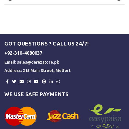
GOT QUESTIONS ? CALL US 24/7!
+92-310-4080037
Email:
sales@darazstore.pk
Address: 215 Main Street, Melfort
WE USE SAFE PAYMENTS