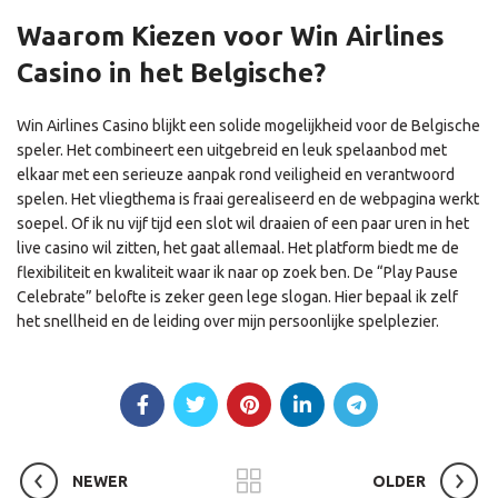
Waarom Kiezen voor Win Airlines
Casino in het Belgische?
Win Airlines Casino blijkt een solide mogelijkheid voor de Belgische
speler. Het combineert een uitgebreid en leuk spelaanbod met
elkaar met een serieuze aanpak rond veiligheid en verantwoord
spelen. Het vliegthema is fraai gerealiseerd en de webpagina werkt
soepel. Of ik nu vijf tijd een slot wil draaien of een paar uren in het
live casino wil zitten, het gaat allemaal. Het platform biedt me de
flexibiliteit en kwaliteit waar ik naar op zoek ben. De “Play Pause
Celebrate” belofte is zeker geen lege slogan. Hier bepaal ik zelf
het snellheid en de leiding over mijn persoonlijke spelplezier.
NEWER
OLDER