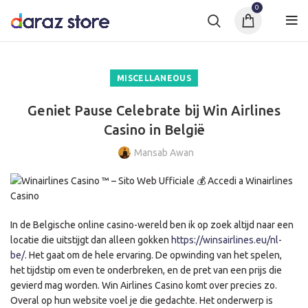
0
MISCELLANEOUS
Geniet Pause Celebrate bij Win Airlines
Casino in België
Mansab Awan
In de Belgische online casino-wereld ben ik op zoek altijd naar een
locatie die uitstijgt dan alleen gokken
https://winsairlines.eu/nl-
be/
. Het gaat om de hele ervaring. De opwinding van het spelen,
het tijdstip om even te onderbreken, en de pret van een prijs die
gevierd mag worden. Win Airlines Casino komt over precies zo.
Overal op hun website voel je die gedachte. Het onderwerp is