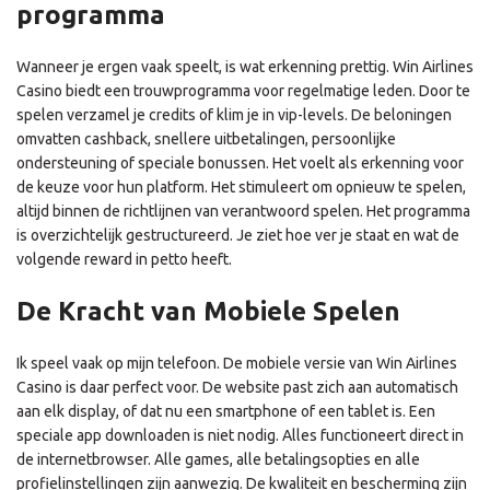
programma
Wanneer je ergen vaak speelt, is wat erkenning prettig. Win Airlines
Casino biedt een trouwprogramma voor regelmatige leden. Door te
spelen verzamel je credits of klim je in vip-levels. De beloningen
omvatten cashback, snellere uitbetalingen, persoonlijke
ondersteuning of speciale bonussen. Het voelt als erkenning voor
de keuze voor hun platform. Het stimuleert om opnieuw te spelen,
altijd binnen de richtlijnen van verantwoord spelen. Het programma
is overzichtelijk gestructureerd. Je ziet hoe ver je staat en wat de
volgende reward in petto heeft.
De Kracht van Mobiele Spelen
Ik speel vaak op mijn telefoon. De mobiele versie van Win Airlines
Casino is daar perfect voor. De website past zich aan automatisch
aan elk display, of dat nu een smartphone of een tablet is. Een
speciale app downloaden is niet nodig. Alles functioneert direct in
de internetbrowser. Alle games, alle betalingsopties en alle
profielinstellingen zijn aanwezig. De kwaliteit en bescherming zijn