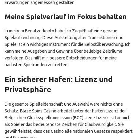
Erwartungen angemessen gestalten.
Meine Spielverlauf im Fokus behalten
In meinem Benutzerkonto habe ich Zugriff auf eine genaue
Spielaufzeichnung. Diese Aufstellung aller Transaktionen und
Spiele ist ein wichtiges Instrument für die Selbstüberwachung. Ich
kann meine Ausgaben und Gewinne über beliebige Zeiträume
verfolgen. Das hilft mir, bessere Entscheidungen für meine
nächsten Spielrunden zu treffen.
Ein sicherer Hafen: Lizenz und
Privatsphäre
Die gesamte Spielleidenschaft und Auswahl wäre nichts ohne
Schutz. Blaze Spins Casino arbeitet unter der harten Lizenz der
Belgischen Glücksspielkommission (BGC). Jene Lizenz ist für mich
als Spieler das bedeutendste Zeichen für Glaubwürdigkeit. Sie
gewährleistet, dass das Casino alle nationalen Gesetze respektiert