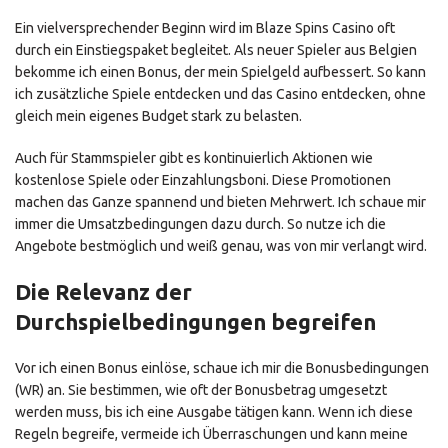
Ein vielversprechender Beginn wird im Blaze Spins Casino oft
durch ein Einstiegspaket begleitet. Als neuer Spieler aus Belgien
bekomme ich einen Bonus, der mein Spielgeld aufbessert. So kann
ich zusätzliche Spiele entdecken und das Casino entdecken, ohne
gleich mein eigenes Budget stark zu belasten.
Auch für Stammspieler gibt es kontinuierlich Aktionen wie
kostenlose Spiele oder Einzahlungsboni. Diese Promotionen
machen das Ganze spannend und bieten Mehrwert. Ich schaue mir
immer die Umsatzbedingungen dazu durch. So nutze ich die
Angebote bestmöglich und weiß genau, was von mir verlangt wird.
Die Relevanz der
Durchspielbedingungen begreifen
Vor ich einen Bonus einlöse, schaue ich mir die Bonusbedingungen
(WR) an. Sie bestimmen, wie oft der Bonusbetrag umgesetzt
werden muss, bis ich eine Ausgabe tätigen kann. Wenn ich diese
Regeln begreife, vermeide ich Überraschungen und kann meine