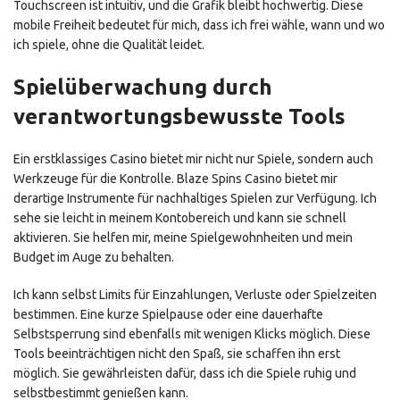
Touchscreen ist intuitiv, und die Grafik bleibt hochwertig. Diese
mobile Freiheit bedeutet für mich, dass ich frei wähle, wann und wo
ich spiele, ohne die Qualität leidet.
Spielüberwachung durch
verantwortungsbewusste Tools
Ein erstklassiges Casino bietet mir nicht nur Spiele, sondern auch
Werkzeuge für die Kontrolle. Blaze Spins Casino bietet mir
derartige Instrumente für nachhaltiges Spielen zur Verfügung. Ich
sehe sie leicht in meinem Kontobereich und kann sie schnell
aktivieren. Sie helfen mir, meine Spielgewohnheiten und mein
Budget im Auge zu behalten.
Ich kann selbst Limits für Einzahlungen, Verluste oder Spielzeiten
bestimmen. Eine kurze Spielpause oder eine dauerhafte
Selbstsperrung sind ebenfalls mit wenigen Klicks möglich. Diese
Tools beeinträchtigen nicht den Spaß, sie schaffen ihn erst
möglich. Sie gewährleisten dafür, dass ich die Spiele ruhig und
selbstbestimmt genießen kann.