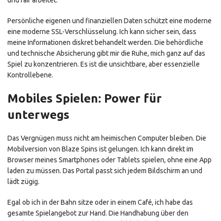
und fair arbeitet.
Persönliche eigenen und finanziellen Daten schützt eine moderne
eine moderne SSL-Verschlüsselung. Ich kann sicher sein, dass
meine Informationen diskret behandelt werden. Die behördliche
und technische Absicherung gibt mir die Ruhe, mich ganz auf das
Spiel zu konzentrieren. Es ist die unsichtbare, aber essenzielle
Kontrollebene.
Mobiles Spielen: Power für
unterwegs
Das Vergnügen muss nicht am heimischen Computer bleiben. Die
Mobilversion von Blaze Spins ist gelungen. Ich kann direkt im
Browser meines Smartphones oder Tablets spielen, ohne eine App
laden zu müssen. Das Portal passt sich jedem Bildschirm an und
lädt zügig.
Egal ob ich in der Bahn sitze oder in einem Café, ich habe das
gesamte Spielangebot zur Hand. Die Handhabung über den