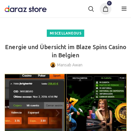
0
MISCELLANEOUS
Energie und Übersicht im Blaze Spins Casino
in Belgien
Mansab Awan