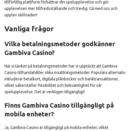
tillförlitlig plattform förbättrar din spelupplevelse och gör
upplevelsen mer tillfredsställande och trevlig. Gå med oss och
upplev skillnaden!
Vanliga frågor
Vilka betalningsmetoder godkänner
Gambiva Casino?
När vi tänker på betalningsmetoder har vi upptäckt att Gambiva
Casino tillhandahåller olika insättningsmetoder. Populära alternativ
inkluderar betalkort, digitala plånböcker och banktransaktioner,
vilket säkerställer flexibilitet och bekvämlighet för vår
spelupplevelse. Det är verkligen tillgängligt!
Finns Gambiva Casino tillgängligt på
mobila enheter?
Ja, Gambiva Casino är tillgängligt på mobila enheter, vilket