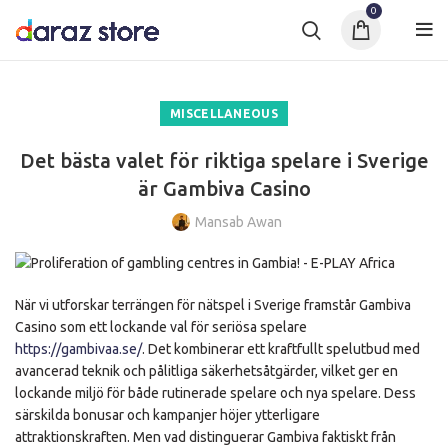
0
MISCELLANEOUS
Det bästa valet för riktiga spelare i Sverige
är Gambiva Casino
Mansab Awan
När vi utforskar terrängen för nätspel i Sverige framstår Gambiva
Casino som ett lockande val för seriösa spelare
https://gambivaa.se/
. Det kombinerar ett kraftfullt spelutbud med
avancerad teknik och pålitliga säkerhetsåtgärder, vilket ger en
lockande miljö för både rutinerade spelare och nya spelare. Dess
särskilda bonusar och kampanjer höjer ytterligare
attraktionskraften. Men vad distinguerar Gambiva faktiskt från