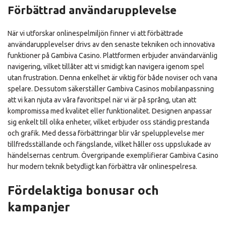
Förbättrad användarupplevelse
När vi utforskar onlinespelmiljön finner vi att förbättrade
användarupplevelser drivs av den senaste tekniken och innovativa
funktioner på Gambiva Casino. Plattformen erbjuder användarvänlig
navigering, vilket tillåter att vi smidigt kan navigera igenom spel
utan frustration. Denna enkelhet är viktig för både noviser och vana
spelare. Dessutom säkerställer Gambiva Casinos mobilanpassning
att vi kan njuta av våra favoritspel när vi är på språng, utan att
kompromissa med kvalitet eller funktionalitet. Designen anpassar
sig enkelt till olika enheter, vilket erbjuder oss ständig prestanda
och grafik. Med dessa förbättringar blir vår spelupplevelse mer
tillfredsställande och fängslande, vilket håller oss uppslukade av
händelsernas centrum. Övergripande exemplifierar Gambiva Casino
hur modern teknik betydligt kan förbättra vår onlinespelresa.
Fördelaktiga bonusar och
kampanjer