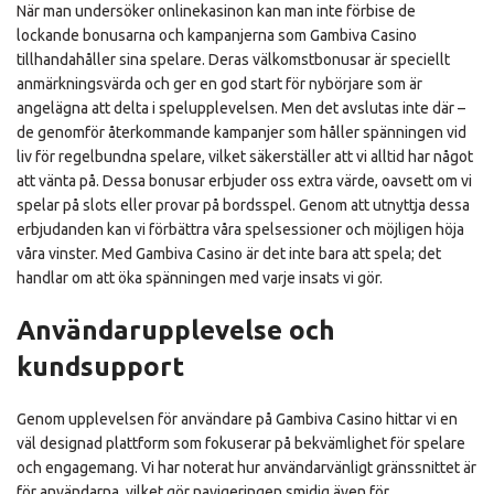
När man undersöker onlinekasinon kan man inte förbise de
lockande bonusarna och kampanjerna som Gambiva Casino
tillhandahåller sina spelare. Deras välkomstbonusar är speciellt
anmärkningsvärda och ger en god start för nybörjare som är
angelägna att delta i spelupplevelsen. Men det avslutas inte där –
de genomför återkommande kampanjer som håller spänningen vid
liv för regelbundna spelare, vilket säkerställer att vi alltid har något
att vänta på. Dessa bonusar erbjuder oss extra värde, oavsett om vi
spelar på slots eller provar på bordsspel. Genom att utnyttja dessa
erbjudanden kan vi förbättra våra spelsessioner och möjligen höja
våra vinster. Med Gambiva Casino är det inte bara att spela; det
handlar om att öka spänningen med varje insats vi gör.
Användarupplevelse och
kundsupport
Genom upplevelsen för användare på Gambiva Casino hittar vi en
väl designad plattform som fokuserar på bekvämlighet för spelare
och engagemang. Vi har noterat hur användarvänligt gränssnittet är
för användarna, vilket gör navigeringen smidig även för