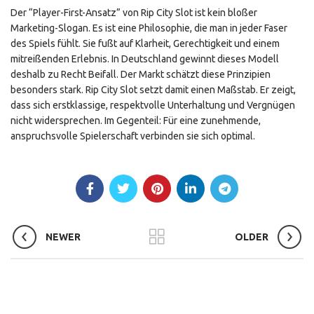
Der “Player-First-Ansatz” von Rip City Slot ist kein bloßer
Marketing-Slogan. Es ist eine Philosophie, die man in jeder Faser
des Spiels fühlt. Sie fußt auf Klarheit, Gerechtigkeit und einem
mitreißenden Erlebnis. In Deutschland gewinnt dieses Modell
deshalb zu Recht Beifall. Der Markt schätzt diese Prinzipien
besonders stark. Rip City Slot setzt damit einen Maßstab. Er zeigt,
dass sich erstklassige, respektvolle Unterhaltung und Vergnügen
nicht widersprechen. Im Gegenteil: Für eine zunehmende,
anspruchsvolle Spielerschaft verbinden sie sich optimal.
NEWER
OLDER