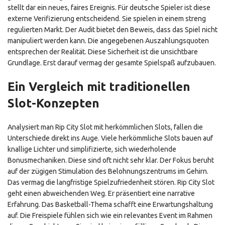
stellt dar ein neues, faires Ereignis. Für deutsche Spieler ist diese
externe Verifizierung entscheidend. Sie spielen in einem streng
regulierten Markt. Der Audit bietet den Beweis, dass das Spiel nicht
manipuliert werden kann. Die angegebenen Auszahlungsquoten
entsprechen der Realität. Diese Sicherheit ist die unsichtbare
Grundlage. Erst darauf vermag der gesamte Spielspaß aufzubauen.
Ein Vergleich mit traditionellen
Slot-Konzepten
Analysiert man Rip City Slot mit herkömmlichen Slots, fallen die
Unterschiede direkt ins Auge. Viele herkömmliche Slots bauen auf
knallige Lichter und simplifizierte, sich wiederholende
Bonusmechaniken. Diese sind oft nicht sehr klar. Der Fokus beruht
auf der zügigen Stimulation des Belohnungszentrums im Gehirn.
Das vermag die langfristige Spielzufriedenheit stören. Rip City Slot
geht einen abweichenden Weg. Er präsentiert eine narrative
Erfahrung. Das Basketball-Thema schafft eine Erwartungshaltung
auf. Die Freispiele fühlen sich wie ein relevantes Event im Rahmen