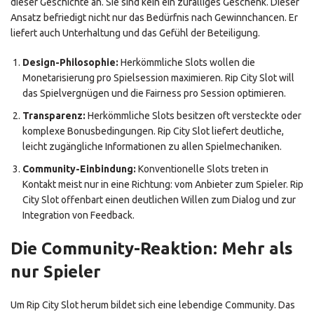
dieser Geschichte an. Sie sind kein ein zufälliges Geschenk. Dieser
Ansatz befriedigt nicht nur das Bedürfnis nach Gewinnchancen. Er
liefert auch Unterhaltung und das Gefühl der Beteiligung.
Design-Philosophie:
Herkömmliche Slots wollen die
Monetarisierung pro Spielsession maximieren. Rip City Slot will
das Spielvergnügen und die Fairness pro Session optimieren.
Transparenz:
Herkömmliche Slots besitzen oft versteckte oder
komplexe Bonusbedingungen. Rip City Slot liefert deutliche,
leicht zugängliche Informationen zu allen Spielmechaniken.
Community-Einbindung:
Konventionelle Slots treten in
Kontakt meist nur in eine Richtung: vom Anbieter zum Spieler. Rip
City Slot offenbart einen deutlichen Willen zum Dialog und zur
Integration von Feedback.
Die Community-Reaktion: Mehr als
nur Spieler
Um Rip City Slot herum bildet sich eine lebendige Community. Das