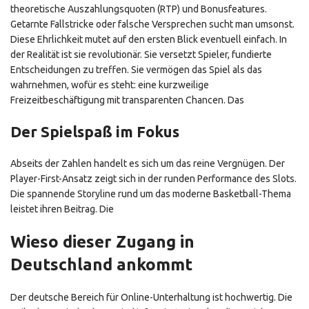
theoretische Auszahlungsquoten (RTP) und Bonusfeatures.
Getarnte Fallstricke oder falsche Versprechen sucht man umsonst.
Diese Ehrlichkeit mutet auf den ersten Blick eventuell einfach. In
der Realität ist sie revolutionär. Sie versetzt Spieler, fundierte
Entscheidungen zu treffen. Sie vermögen das Spiel als das
wahrnehmen, wofür es steht: eine kurzweilige
Freizeitbeschäftigung mit transparenten Chancen. Das
Der Spielspaß im Fokus
Abseits der Zahlen handelt es sich um das reine Vergnügen. Der
Player-First-Ansatz zeigt sich in der runden Performance des Slots.
Die spannende Storyline rund um das moderne Basketball-Thema
leistet ihren Beitrag. Die
Wieso dieser Zugang in
Deutschland ankommt
Der deutsche Bereich für Online-Unterhaltung ist hochwertig. Die