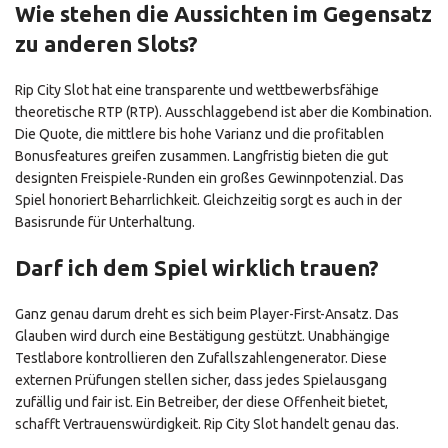
Wie stehen die Aussichten im Gegensatz
zu anderen Slots?
Rip City Slot hat eine transparente und wettbewerbsfähige
theoretische RTP (RTP). Ausschlaggebend ist aber die Kombination.
Die Quote, die mittlere bis hohe Varianz und die profitablen
Bonusfeatures greifen zusammen. Langfristig bieten die gut
designten Freispiele-Runden ein großes Gewinnpotenzial. Das
Spiel honoriert Beharrlichkeit. Gleichzeitig sorgt es auch in der
Basisrunde für Unterhaltung.
Darf ich dem Spiel wirklich trauen?
Ganz genau darum dreht es sich beim Player-First-Ansatz. Das
Glauben wird durch eine Bestätigung gestützt. Unabhängige
Testlabore kontrollieren den Zufallszahlengenerator. Diese
externen Prüfungen stellen sicher, dass jedes Spielausgang
zufällig und fair ist. Ein Betreiber, der diese Offenheit bietet,
schafft Vertrauenswürdigkeit. Rip City Slot handelt genau das.