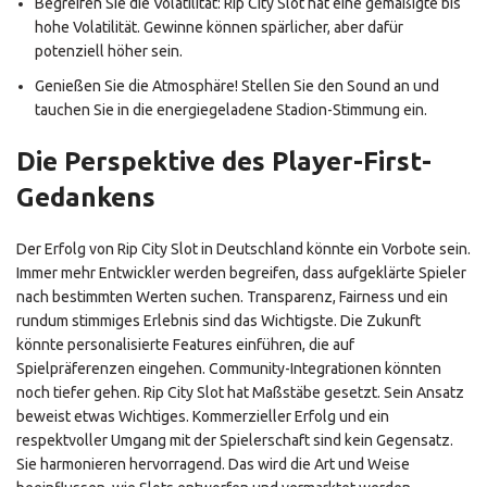
Begreifen Sie die Volatilität: Rip City Slot hat eine gemäßigte bis
hohe Volatilität. Gewinne können spärlicher, aber dafür
potenziell höher sein.
Genießen Sie die Atmosphäre! Stellen Sie den Sound an und
tauchen Sie in die energiegeladene Stadion-Stimmung ein.
Die Perspektive des Player-First-
Gedankens
Der Erfolg von Rip City Slot in Deutschland könnte ein Vorbote sein.
Immer mehr Entwickler werden begreifen, dass aufgeklärte Spieler
nach bestimmten Werten suchen. Transparenz, Fairness und ein
rundum stimmiges Erlebnis sind das Wichtigste. Die Zukunft
könnte personalisierte Features einführen, die auf
Spielpräferenzen eingehen. Community-Integrationen könnten
noch tiefer gehen. Rip City Slot hat Maßstäbe gesetzt. Sein Ansatz
beweist etwas Wichtiges. Kommerzieller Erfolg und ein
respektvoller Umgang mit der Spielerschaft sind kein Gegensatz.
Sie harmonieren hervorragend. Das wird die Art und Weise