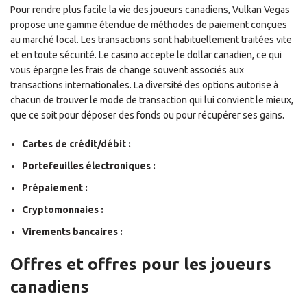
Pour rendre plus facile la vie des joueurs canadiens, Vulkan Vegas
propose une gamme étendue de méthodes de paiement conçues
au marché local. Les transactions sont habituellement traitées vite
et en toute sécurité. Le casino accepte le dollar canadien, ce qui
vous épargne les frais de change souvent associés aux
transactions internationales. La diversité des options autorise à
chacun de trouver le mode de transaction qui lui convient le mieux,
que ce soit pour déposer des fonds ou pour récupérer ses gains.
Cartes de crédit/débit :
Portefeuilles électroniques :
Prépaiement :
Cryptomonnaies :
Virements bancaires :
Offres et offres pour les joueurs
canadiens