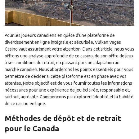
Pour les joueurs canadiens en quête d’une plateforme de
divertissement en ligne intégrale et sécurisée, Vulkan Vegas
Casino vaut assurément votre attention. Dans cet article, nous vous
offrons une analyse approfondie de ce casino, de son offre de jeux
à ses conditions de retrait, en passant par son adaptation au
marché canadien. Nous aborderons les points essentiels pour vous
permettre de décider si cette plateforme est en phase avec vos
attentes. Notre objectif est de vous fournir toutes les informations
nécessaires pour une expérience de jeu éclairée, responsable et,
surtout, agréable. Commençons par explorer l’identité et la fiabilité
de ce casino en ligne.
Méthodes de dépôt et de retrait
pour le Canada