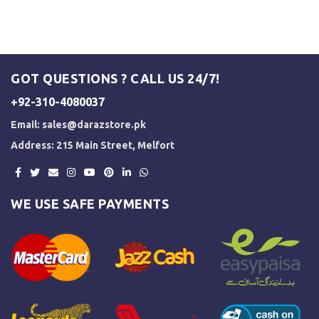
GOT QUESTIONS ? CALL US 24/7!
+92-310-4080037
Email:
sales@darazstore.pk
Address: 215 Main Street, Melfort
WE USE SAFE PAYMENTS