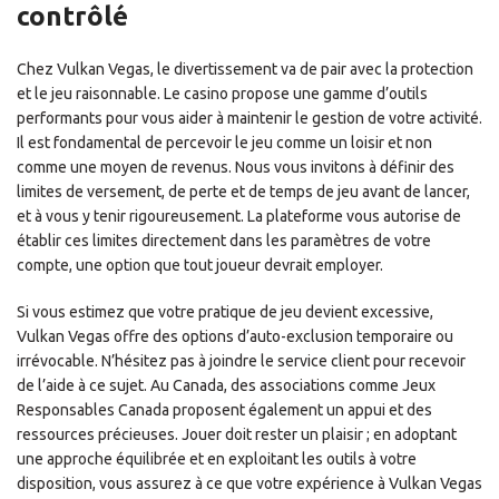
contrôlé
Chez Vulkan Vegas, le divertissement va de pair avec la protection
et le jeu raisonnable. Le casino propose une gamme d’outils
performants pour vous aider à maintenir le gestion de votre activité.
Il est fondamental de percevoir le jeu comme un loisir et non
comme une moyen de revenus. Nous vous invitons à définir des
limites de versement, de perte et de temps de jeu avant de lancer,
et à vous y tenir rigoureusement. La plateforme vous autorise de
établir ces limites directement dans les paramètres de votre
compte, une option que tout joueur devrait employer.
Si vous estimez que votre pratique de jeu devient excessive,
Vulkan Vegas offre des options d’auto-exclusion temporaire ou
irrévocable. N’hésitez pas à joindre le service client pour recevoir
de l’aide à ce sujet. Au Canada, des associations comme Jeux
Responsables Canada proposent également un appui et des
ressources précieuses. Jouer doit rester un plaisir ; en adoptant
une approche équilibrée et en exploitant les outils à votre
disposition, vous assurez à ce que votre expérience à Vulkan Vegas