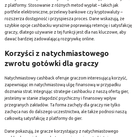
z platformy. Stosowanie z różnych metod wypłat – takich jak
portfele elektroniczne, przelewy bankowe czy kryptowaluty –
rozszerza dostępność i przyspiesza proces. Dane wskazują, że
szybkie opcje cashbacku wyraźnie poprawiają retencję i satysfakcję
graczy, dlatego używanie z tej funkcji jest dla nas kluczowe, aby
dawać bardziej zadowalającą rozgrywkę online.
Korzyści z natychmiastowego
zwrotu gotówki dla graczy
Natychmiastowy cashback oferuje graczom interesującą korzyść,
zapewniając im natychmiastową ulgę finansową w przypadku
doznania strat. Integrując strategie cashbacku z naszą ofertą gier,
jesteśmy w stanie złagodzić psychiczny i finansowy wpływ
przegranych zakładów. Ta forma zachęty dla graczy nie tylko
zachęca nas do dalszego uczestnictwa, ale także podnosi naszą
całkowitą satysfakcję z platformy do gier.
Dane pokazują, że gracze korzystający z natychmiastowego