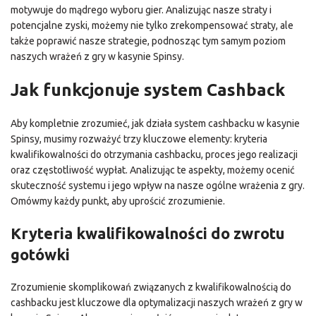
motywuje do mądrego wyboru gier. Analizując nasze straty i
potencjalne zyski, możemy nie tylko zrekompensować straty, ale
także poprawić nasze strategie, podnosząc tym samym poziom
naszych wrażeń z gry w kasynie Spinsy.
Jak funkcjonuje system Cashback
Aby kompletnie zrozumieć, jak działa system cashbacku w kasynie
Spinsy, musimy rozważyć trzy kluczowe elementy: kryteria
kwalifikowalności do otrzymania cashbacku, proces jego realizacji
oraz częstotliwość wypłat. Analizując te aspekty, możemy ocenić
skuteczność systemu i jego wpływ na nasze ogólne wrażenia z gry.
Omówmy każdy punkt, aby uprościć zrozumienie.
Kryteria kwalifikowalności do zwrotu
gotówki
Zrozumienie skomplikowań związanych z kwalifikowalnością do
cashbacku jest kluczowe dla optymalizacji naszych wrażeń z gry w