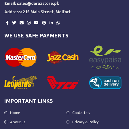
Email:
sales@darazstore.pk
Address: 215 Main Street, Melfort
WE USE SAFE PAYMENTS
IMPORTANT LINKS
Home
Contact us
About us
Privacy & Policy