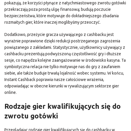
pokazują, że korzyści płynące z natychmiastowego zwrotu gotówki
przekraczają poza prostą ulgę finansową; budują poczucie
bezpieczeństwa, które motywuje do dokładniejszego zbadania
rozmaitych gier, które inaczej moglibyśmy przeoczyć.
Dodatkowo, przeżycie gracza używającego z cashbacku jest
wyraźnie poprawione dzięki redukcji postrzeganego zagrożenia
powiązanego z zakładami. Statystycznie, użytkownicy używający z
cashbacku prezentują podwyższoną częstotliwość gry i dłuższe
sesje, co napędza kolejne zaangażowanie w środowisko kasyna. Ta
symbiotyczna relacja nie tylko motywuje nas do gry z zaufaniem
siebie, ale także buduje trwałą lojalność wobec systemu. W końcu,
Instant Cashback poprawia nasze całościowe wrażenia,
odpowiadając w obecne kierunki w rywalizującym sektorze gier
online.
Rodzaje gier kwalifikujących się do
zwrotu gotówki
Przeglądając rodzaje gier kwalifikujących się do cashbacku w