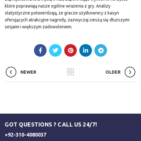
które poprawiają nasze ogólne wrażenia z gry. Analizy
statystyczne potwierdzają, że gracze użytkownicy z kasyn
oferujących atrakcyjne nagrody, zazwyczaj cieszą się dłuższymi
sesjami i większym zadowoleniem.
NEWER
OLDER
GOT QUESTIONS ? CALL US 24/7!
+92-310-4080037