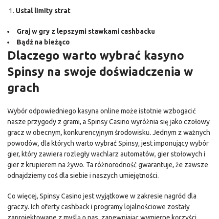
Ustal limity strat
Graj w gry z lepszymi stawkami cashbacku
Bądź na bieżąco
Dlaczego warto wybrać kasyno
Spinsy na swoje doświadczenia w
grach
Wybór odpowiedniego kasyna online może istotnie wzbogacić
nasze przygody z grami, a Spinsy Casino wyróżnia się jako czołowy
gracz w obecnym, konkurencyjnym środowisku. Jednym z ważnych
powodów, dla których warto wybrać Spinsy, jest imponujący wybór
gier, który zawiera rozległy wachlarz automatów, gier stołowych i
gier z krupierem na żywo. Ta różnorodność gwarantuje, że zawsze
odnajdziemy coś dla siebie i naszych umiejętności.
Co więcej, Spinsy Casino jest wyjątkowe w zakresie nagród dla
graczy. Ich oferty cashback i programy lojalnościowe zostały
zaprojektowane z myślą o nas, zapewniając wymierne korzyści,