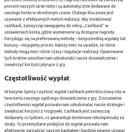
procent naszych strat netto i są automatycznie dodawane do
naszego konta w określonym czasie. Dlatego kluczowe jest
używanie z efektywnych metod realizacji. Aby zrealizować
cashback, zazwyczaj nawigujemy do sekcji „Cashback” w
ustawieniach konta, gdzie wymienione są dostępne nagrody.
Decydując się na preferowaną metodę – bezpośrednią wypłatę lub
bonusy – inicjujemy proces. Należy mieć na uwadze, że różne
metody mogą mieć różne czasy i regulacje realizacji. Opanowanie
tych kroków umożliwi nam udoskonalić nasze doświadczenie i
zwiększyć korzyści płynące z gry.
Częstotliwość wypłat
W kasynie Spinsy częstość wypłat cashback pełni kluczową rolę w
tworzeniu naszego ogólnego doświadczenia z gry. Zrozumienie
częstotliwości wypłat pozwala nam udoskonalać nasze strategie i
zwiększać korzyści z rozgrywki. Cashback jest zazwyczaj
dodawany co tydzień, co gwarantuje terminowe rekompensaty za
straty. To przemyślane podejście do wypłat pozwala nam
efektywnie zarządzać naszym kapitałem i bardziej pewnie używać