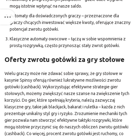
mogą istotnie wpłynąć na nasze saldo.
Automaty dla doświadczonych graczy – przeznaczone dla
graczy chcących inwestować większe kwoty, oferujące znaczny
potencjał zwrotu gotówki.
Klasyczne automaty owocowe – łączą w sobie wspomnienia z
prostą rozgrywką, często przynosząc stały zwrot gotówki.
Oferty zwrotu gotówki za gry stołowe
Wielu graczy może nie zdawać sobie sprawy, że gry stołowe w
kasynie Spinsy oferują również lukratywne możliwości zwrotu
gotówki (cashback). Wykorzystując efektywne strategie gier
stołowych, możemy zwiększyć nasze szanse na zwiększenie tych
korzyści. Do gier, które spełniają kryteria, należą zazwyczaj
klasyczne gry, takie jak blackjack, bakarat i ruletka – każda z nich
prezentuje unikalny styl gry i ryzyko. Zrozumienie mechaniki tych
gier pozwala nam stworzyć efektywne taktyki rozgrywki, które
mogą istotnie przyczynić się do naszych obliczeń zwrotu gotówki
(cashback). Co więcej, procent zwrotu gotówki jest ruchomy, co