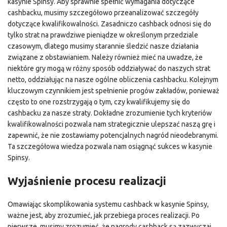
kasynie Spinsy. Aby sprawnie spełnić wymagania dotyczące
cashbacku, musimy szczegółowo przeanalizować szczegóły
dotyczące kwalifikowalności. Zasadniczo cashback odnosi się do
tylko strat na prawdziwe pieniądze w określonym przedziale
czasowym, dlatego musimy starannie śledzić nasze działania
związane z obstawianiem. Należy również mieć na uwadze, że
niektóre gry mogą w różny sposób oddziaływać do naszych strat
netto, oddziałując na nasze ogólne obliczenia cashbacku. Kolejnym
kluczowym czynnikiem jest spełnienie progów zakładów, ponieważ
często to one rozstrzygają o tym, czy kwalifikujemy się do
cashbacku za nasze straty. Dokładne zrozumienie tych kryteriów
kwalifikowalności pozwala nam strategicznie ulepszać naszą grę i
zapewnić, że nie zostawiamy potencjalnych nagród nieodebranymi.
Ta szczegółowa wiedza pozwala nam osiągnąć sukces w kasynie
Spinsy.
Wyjaśnienie procesu realizacji
Omawiając skomplikowania systemu cashback w kasynie Spinsy,
ważne jest, aby zrozumieć, jak przebiega proces realizacji. Po
pierwsze, musimy zrozumieć, że nagrody cashback są zazwyczaj