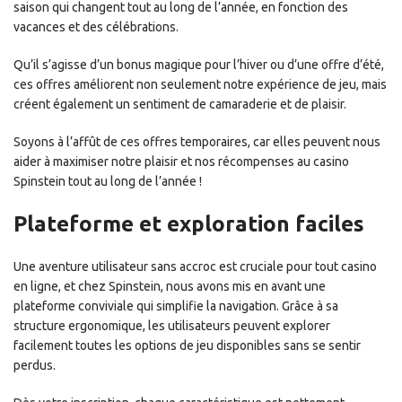
saison qui changent tout au long de l’année, en fonction des
vacances et des célébrations.
Qu’il s’agisse d’un bonus magique pour l’hiver ou d’une offre d’été,
ces offres améliorent non seulement notre expérience de jeu, mais
créent également un sentiment de camaraderie et de plaisir.
Soyons à l’affût de ces offres temporaires, car elles peuvent nous
aider à maximiser notre plaisir et nos récompenses au casino
Spinstein tout au long de l’année !
Plateforme et exploration faciles
Une aventure utilisateur sans accroc est cruciale pour tout casino
en ligne, et chez Spinstein, nous avons mis en avant une
plateforme conviviale qui simplifie la navigation. Grâce à sa
structure ergonomique, les utilisateurs peuvent explorer
facilement toutes les options de jeu disponibles sans se sentir
perdus.