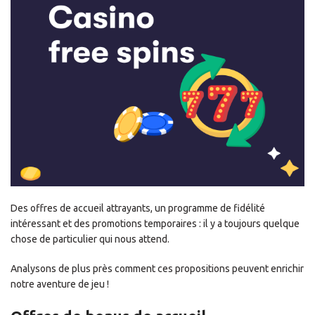
Des offres de accueil attrayants, un programme de fidélité
intéressant et des promotions temporaires : il y a toujours quelque
chose de particulier qui nous attend.
Analysons de plus près comment ces propositions peuvent enrichir
notre aventure de jeu !