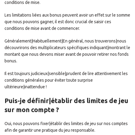
conditions de mise.
Les limitations liées aux bonus peuvent avoir un effet sur le somme
que nous pouvons gagner, il est donc crucial de saisir ces
conditions de mise avant de commencer.
Généralement|Habituellement|En général, nous trouverons|nous
découvrirons des multiplicateurs spécifiques indiquant|montrant le
montant que nous devons miser avant de pouvoir retirer nos fonds
bonus.
Il est toujours judicieux|sensible|prudent de lire attentivement les
conditions générales pour éviter toute surprise
ultérieure|inattendue !
Puis-je définir|établir des limites de jeu
sur mon compte ?
Oui, nous pouvons fixer|établir des limites de jeu sur nos comptes
afin de garantir une pratique du jeu responsable.