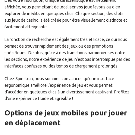
Dès votre inscription, chaque caractéristique est nettement
affichée, vous permettant de localiser vos jeux favoris ou d’en
explorer de inédits en quelques clics. Chaque section, des slots
aux jeux de casino, a été créée pour être visuellement distincte et
facilement atteignable.
La fonction de recherche est également très efficace, ce qui nous
permet de trouver rapidement des jeux ou des promotions
spécifiques. De plus, grâce à des transitions harmonieuses entre
les sections, notre expérience de jeu n’est pas interrompue par des
interfaces confuses ou des temps de chargement prolongés.
Chez Spinstein, nous sommes convaincus qu’une interface
ergonomique améliore l’expérience de jeu et vous permet
d’accéder en quelques clics à un divertissement captivant. Profitez
d’une expérience fluide et agréable !
Options de jeux mobiles pour jouer
en déplacement