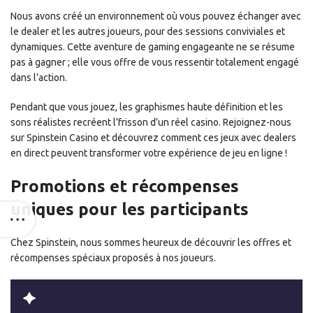
Nous avons créé un environnement où vous pouvez échanger avec
le dealer et les autres joueurs, pour des sessions conviviales et
dynamiques. Cette aventure de gaming engageante ne se résume
pas à gagner ; elle vous offre de vous ressentir totalement engagé
dans l’action.
Pendant que vous jouez, les graphismes haute définition et les
sons réalistes recréent l’frisson d’un réel casino. Rejoignez-nous
sur Spinstein Casino et découvrez comment ces jeux avec dealers
en direct peuvent transformer votre expérience de jeu en ligne !
Promotions et récompenses
uniques pour les participants
Chez Spinstein, nous sommes heureux de découvrir les offres et
récompenses spéciaux proposés à nos joueurs.