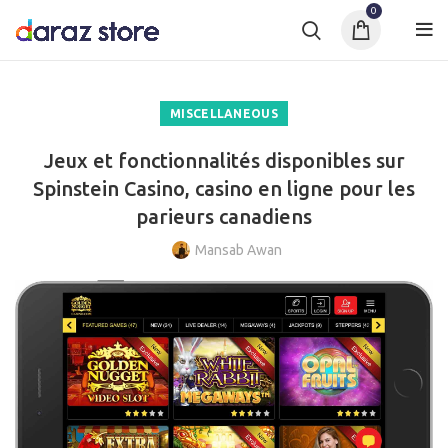
0
MISCELLANEOUS
Jeux et fonctionnalités disponibles sur
Spinstein Casino, casino en ligne pour les
parieurs canadiens
Mansab Awan