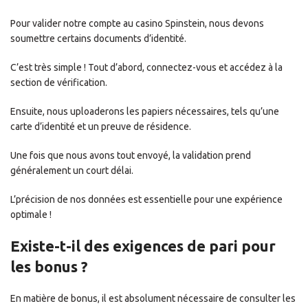
Pour valider notre compte au casino Spinstein, nous devons
soumettre certains documents d’identité.
C’est très simple ! Tout d’abord, connectez-vous et accédez à la
section de vérification.
Ensuite, nous uploaderons les papiers nécessaires, tels qu’une
carte d’identité et un preuve de résidence.
Une fois que nous avons tout envoyé, la validation prend
généralement un court délai.
L’précision de nos données est essentielle pour une expérience
optimale !
Existe-t-il des exigences de pari pour
les bonus ?
En matière de bonus, il est absolument nécessaire de consulter les