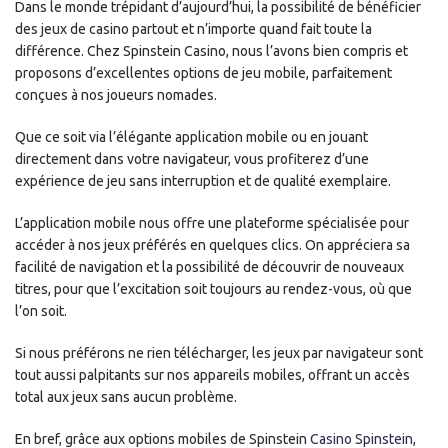
Dans le monde trépidant d’aujourd’hui, la possibilité de bénéficier
des jeux de casino partout et n’importe quand fait toute la
différence. Chez Spinstein Casino, nous l’avons bien compris et
proposons d’excellentes options de jeu mobile, parfaitement
conçues à nos joueurs nomades.
Que ce soit via l’élégante application mobile ou en jouant
directement dans votre navigateur, vous profiterez d’une
expérience de jeu sans interruption et de qualité exemplaire.
L’application mobile nous offre une plateforme spécialisée pour
accéder à nos jeux préférés en quelques clics. On appréciera sa
facilité de navigation et la possibilité de découvrir de nouveaux
titres, pour que l’excitation soit toujours au rendez-vous, où que
l’on soit.
Si nous préférons ne rien télécharger, les jeux par navigateur sont
tout aussi palpitants sur nos appareils mobiles, offrant un accès
total aux jeux sans aucun problème.
En bref, grâce aux options mobiles de Spinstein
Casino Spinstein
,