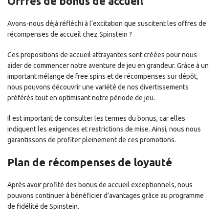
Offres de bonus de accueil
Avons-nous déjà réfléchi à l’excitation que suscitent les offres de
récompenses de accueil chez Spinstein ?
Ces propositions de accueil attrayantes sont créées pour nous
aider de commencer notre aventure de jeu en grandeur. Grâce à un
important mélange de free spins et de récompenses sur dépôt,
nous pouvons découvrir une variété de nos divertissements
préférés tout en optimisant notre période de jeu.
Il est important de consulter les termes du bonus, car elles
indiquent les exigences et restrictions de mise. Ainsi, nous nous
garantissons de profiter pleinement de ces promotions.
Plan de récompenses de loyauté
Après avoir profité des bonus de accueil exceptionnels, nous
pouvons continuer à bénéficier d’avantages grâce au programme
de fidélité de Spinstein.