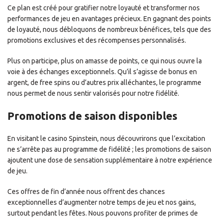
Ce plan est créé pour gratifier notre loyauté et transformer nos
performances de jeu en avantages précieux. En gagnant des points
de loyauté, nous débloquons de nombreux bénéfices, tels que des
promotions exclusives et des récompenses personnalisés.
Plus on participe, plus on amasse de points, ce qui nous ouvre la
voie à des échanges exceptionnels. Qu’il s’agisse de bonus en
argent, de free spins ou d’autres prix alléchantes, le programme
nous permet de nous sentir valorisés pour notre fidélité.
Promotions de saison disponibles
En visitant le casino Spinstein, nous découvrirons que l’excitation
ne s’arrête pas au programme de fidélité ; les promotions de saison
ajoutent une dose de sensation supplémentaire à notre expérience
de jeu.
Ces offres de fin d’année nous offrent des chances
exceptionnelles d’augmenter notre temps de jeu et nos gains,
surtout pendant les fêtes. Nous pouvons profiter de primes de