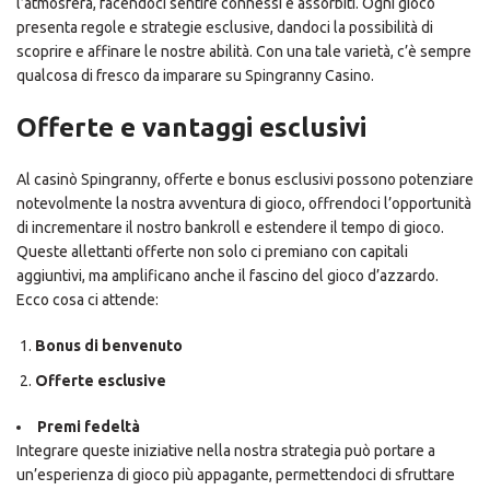
l’atmosfera, facendoci sentire connessi e assorbiti. Ogni gioco
presenta regole e strategie esclusive, dandoci la possibilità di
scoprire e affinare le nostre abilità. Con una tale varietà, c’è sempre
qualcosa di fresco da imparare su Spingranny Casino.
Offerte e vantaggi esclusivi
Al casinò Spingranny, offerte e bonus esclusivi possono potenziare
notevolmente la nostra avventura di gioco, offrendoci l’opportunità
di incrementare il nostro bankroll e estendere il tempo di gioco.
Queste allettanti offerte non solo ci premiano con capitali
aggiuntivi, ma amplificano anche il fascino del gioco d’azzardo.
Ecco cosa ci attende:
Bonus di benvenuto
Offerte esclusive
Premi fedeltà
Integrare queste iniziative nella nostra strategia può portare a
un’esperienza di gioco più appagante, permettendoci di sfruttare