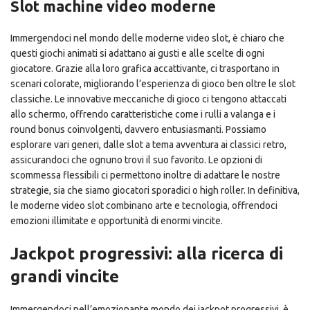
Slot machine video moderne
Immergendoci nel mondo delle moderne video slot, è chiaro che
questi giochi animati si adattano ai gusti e alle scelte di ogni
giocatore. Grazie alla loro grafica accattivante, ci trasportano in
scenari colorate, migliorando l’esperienza di gioco ben oltre le slot
classiche. Le innovative meccaniche di gioco ci tengono attaccati
allo schermo, offrendo caratteristiche come i rulli a valanga e i
round bonus coinvolgenti, davvero entusiasmanti. Possiamo
esplorare vari generi, dalle slot a tema avventura ai classici retro,
assicurandoci che ognuno trovi il suo favorito. Le opzioni di
scommessa flessibili ci permettono inoltre di adattare le nostre
strategie, sia che siamo giocatori sporadici o high roller. In definitiva,
le moderne video slot combinano arte e tecnologia, offrendoci
emozioni illimitate e opportunità di enormi vincite.
Jackpot progressivi: alla ricerca di
grandi vincite
Immergendoci nell’emozionante mondo dei jackpot progressivi, è