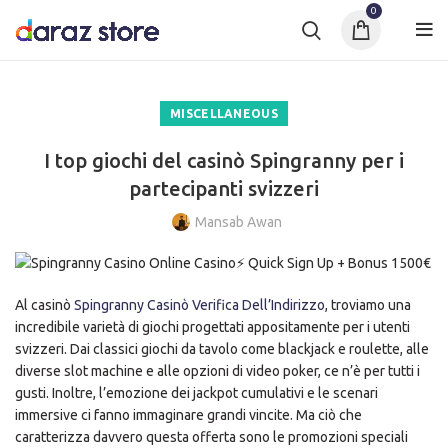
0
MISCELLANEOUS
I top giochi del casinò Spingranny per i
partecipanti svizzeri
Mansab Awan
Al casinò
Spingranny Casinò Verifica Dell’Indirizzo
, troviamo una
incredibile varietà di giochi progettati appositamente per i utenti
svizzeri. Dai classici giochi da tavolo come blackjack e roulette, alle
diverse slot machine e alle opzioni di video poker, ce n’è per tutti i
gusti. Inoltre, l’emozione dei jackpot cumulativi e le scenari
immersive ci fanno immaginare grandi vincite. Ma ciò che
caratterizza davvero questa offerta sono le promozioni speciali