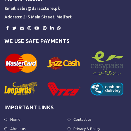
Email:
sales@darazstore.pk
Address: 215 Main Street, Melfort
WE USE SAFE PAYMENTS
IMPORTANT LINKS
Home
Contact us
About us
Privacy & Policy