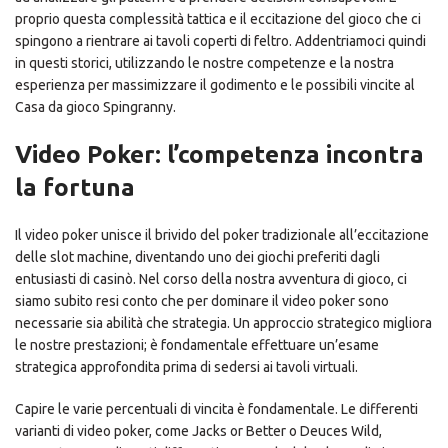
proprio questa complessità tattica e il eccitazione del gioco che ci
spingono a rientrare ai tavoli coperti di feltro. Addentriamoci quindi
in questi storici, utilizzando le nostre competenze e la nostra
esperienza per massimizzare il godimento e le possibili vincite al
Casa da gioco Spingranny.
Video Poker: l’competenza incontra
la fortuna
Il video poker unisce il brivido del poker tradizionale all’eccitazione
delle slot machine, diventando uno dei giochi preferiti dagli
entusiasti di casinò. Nel corso della nostra avventura di gioco, ci
siamo subito resi conto che per dominare il video poker sono
necessarie sia abilità che strategia. Un approccio strategico migliora
le nostre prestazioni; è fondamentale effettuare un’esame
strategica approfondita prima di sedersi ai tavoli virtuali.
Capire le varie percentuali di vincita è fondamentale. Le differenti
varianti di video poker, come Jacks or Better o Deuces Wild,