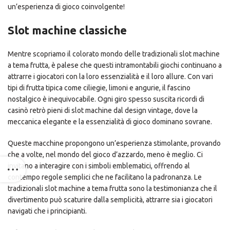
un’esperienza di gioco coinvolgente!
Slot machine classiche
Mentre scopriamo il colorato mondo delle tradizionali slot machine
a tema frutta, è palese che questi intramontabili giochi continuano a
attrarre i giocatori con la loro essenzialità e il loro allure. Con vari
tipi di frutta tipica come ciliegie, limoni e angurie, il fascino
nostalgico è inequivocabile. Ogni giro spesso suscita ricordi di
casinò retrò pieni di slot machine dal design vintage, dove la
meccanica elegante e la essenzialità di gioco dominano sovrane.
Queste macchine propongono un’esperienza stimolante, provando
che a volte, nel mondo del gioco d’azzardo, meno è meglio. Ci
invitano a interagire con i simboli emblematici, offrendo al
contempo regole semplici che ne facilitano la padronanza. Le
tradizionali slot machine a tema frutta sono la testimonianza che il
divertimento può scaturire dalla semplicità, attrarre sia i giocatori
navigati che i principianti.