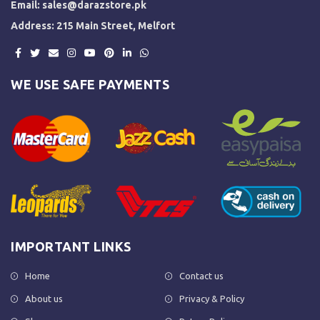
Email:
sales@darazstore.pk
Address: 215 Main Street, Melfort
WE USE SAFE PAYMENTS
IMPORTANT LINKS
Home
Contact us
About us
Privacy & Policy