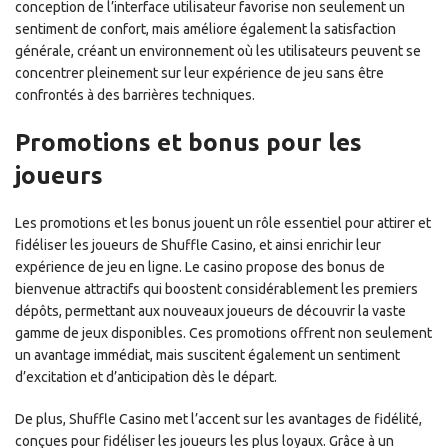
conception de l’interface utilisateur favorise non seulement un
sentiment de confort, mais améliore également la satisfaction
générale, créant un environnement où les utilisateurs peuvent se
concentrer pleinement sur leur expérience de jeu sans être
confrontés à des barrières techniques.
Promotions et bonus pour les
joueurs
Les promotions et les bonus jouent un rôle essentiel pour attirer et
fidéliser les joueurs de Shuffle Casino, et ainsi enrichir leur
expérience de jeu en ligne. Le casino propose des bonus de
bienvenue attractifs qui boostent considérablement les premiers
dépôts, permettant aux nouveaux joueurs de découvrir la vaste
gamme de jeux disponibles. Ces promotions offrent non seulement
un avantage immédiat, mais suscitent également un sentiment
d’excitation et d’anticipation dès le départ.
De plus, Shuffle Casino met l’accent sur les avantages de fidélité,
conçues pour fidéliser les joueurs les plus loyaux. Grâce à un