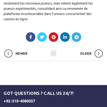
seulement les nouveaux joueurs, mais retient également les
joueurs expérimentés, consolidant ainsi sa renommée de
plateforme incontournable dans l’univers concurrentiel des
casinos en ligne.
NEWER
OLDER
GOT QUESTIONS ? CALL US 24/7!
+92-310-4080037