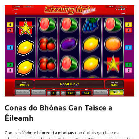
Conas do Bhónas Gan Taisce a
Éileamh
Conas is féidir le himreoirí a mbónais gan éarlais gan taisce a