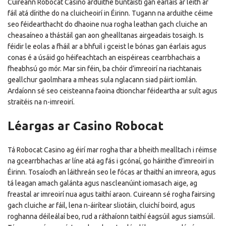
Cuireann Robocat Casino arduithe buntáistí gan éarlais ar leith ar
fáil atá dírithe do na cluicheoirí in Éirinn. Tugann na arduithe céime
seo féidearthacht do dhaoine nua rogha leathan gach cluiche an
cheasaíneo a thástáil gan aon ghealltanas airgeadais tosaigh. Is
féidir le eolas a fháil ar a bhfuil i gceist le bónas gan éarlais agus
conas é a úsáid go héifeachtach an eispéireas cearrbhachais a
fheabhsú go mór. Mar sin féin, ba chóir d’imreoirí na riachtanais
geallchur gaolmhara a mheas sula nglacann siad páirt iomlán.
Ardaíonn sé seo ceisteanna faoina dtionchar féideartha ar sult agus
straitéis na n-imreoirí.
Léargas ar Casino Robocat
Tá Robocat Casino ag éirí mar rogha thar a bheith mealltach i réimse
na gcearrbhachas ar líne atá ag fás i gcónaí, go háirithe d’imreoirí in
Éirinn. Tosaíodh an láithreán seo le fócas ar thaithí an imreora, agus
tá leagan amach galánta agus nascleanúint iomasach aige, ag
freastal ar imreoirí nua agus taithí araon. Cuireann sé rogha fairsing
gach cluiche ar fáil, lena n-áirítear sliotáin, cluichí boird, agus
roghanna déileálaí beo, rud a ráthaíonn taithí éagsúil agus siamsúil.