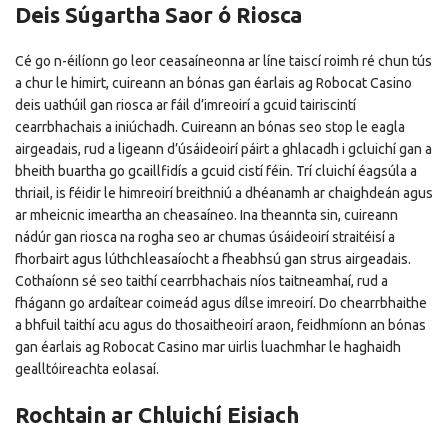
Deis Súgartha Saor ó Riosca
Cé go n-éilíonn go leor ceasaíneonna ar líne taiscí roimh ré chun tús
a chur le himirt, cuireann an bónas gan éarlais ag Robocat Casino
deis uathúil gan riosca ar fáil d’imreoirí a gcuid tairiscintí
cearrbhachais a iniúchadh. Cuireann an bónas seo stop le eagla
airgeadais, rud a ligeann d’úsáideoirí páirt a ghlacadh i gcluichí gan a
bheith buartha go gcaillfidís a gcuid cistí féin. Trí cluichí éagsúla a
thriail, is féidir le himreoirí breithniú a dhéanamh ar chaighdeán agus
ar mheicnic imeartha an cheasaíneo. Ina theannta sin, cuireann
nádúr gan riosca na rogha seo ar chumas úsáideoirí straitéisí a
fhorbairt agus lúthchleasaíocht a fheabhsú gan strus airgeadais.
Cothaíonn sé seo taithí cearrbhachais níos taitneamhaí, rud a
fhágann go ardaítear coimeád agus dílse imreoirí. Do chearrbhaithe
a bhfuil taithí acu agus do thosaitheoirí araon, feidhmíonn an bónas
gan éarlais ag Robocat Casino mar uirlis luachmhar le haghaidh
gealltóireachta eolasaí.
Rochtain ar Chluichí Eisiach