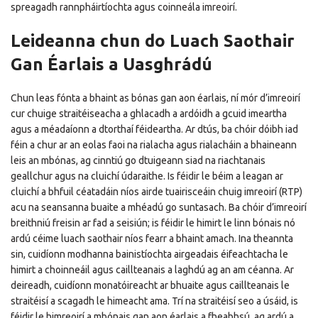
spreagadh rannpháirtíochta agus coinneála imreoirí.
Leideanna chun do Luach Saothair
Gan Éarlais a Uasghrádú
Chun leas fónta a bhaint as bónas gan aon éarlais, ní mór d’imreoirí
cur chuige straitéiseacha a ghlacadh a ardóidh a gcuid imeartha
agus a méadaíonn a dtorthaí féideartha. Ar dtús, ba chóir dóibh iad
féin a chur ar an eolas faoi na rialacha agus rialacháin a bhaineann
leis an mbónas, ag cinntiú go dtuigeann siad na riachtanais
geallchur agus na cluichí údaraithe. Is féidir le béim a leagan ar
cluichí a bhfuil céatadáin níos airde tuairisceáin chuig imreoirí (RTP)
acu na seansanna buaite a mhéadú go suntasach. Ba chóir d’imreoirí
breithniú freisin ar fad a seisiún; is féidir le himirt le linn bónais nó
ardú céime luach saothair níos fearr a bhaint amach. Ina theannta
sin, cuidíonn modhanna bainistíochta airgeadais éifeachtacha le
himirt a choinneáil agus caillteanais a laghdú ag an am céanna. Ar
deireadh, cuidíonn monatóireacht ar bhuaite agus caillteanais le
straitéisí a scagadh le himeacht ama. Trí na straitéisí seo a úsáid, is
féidir le himreoirí a mbónais gan aon éarlais a fheabhsú, ag ardú a