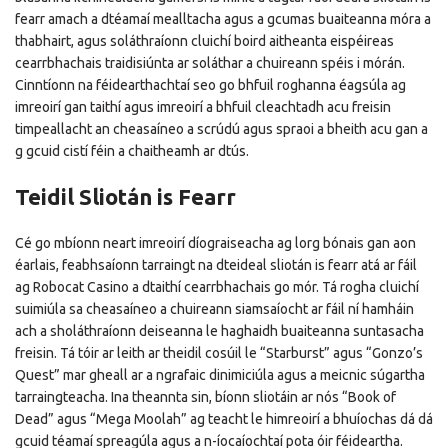
fearr amach a dtéamaí mealltacha agus a gcumas buaiteanna móra a
thabhairt, agus soláthraíonn cluichí boird aitheanta eispéireas
cearrbhachais traidisiúnta ar soláthar a chuireann spéis i mórán.
Cinntíonn na féidearthachtaí seo go bhfuil roghanna éagsúla ag
imreoirí gan taithí agus imreoirí a bhfuil cleachtadh acu freisin
timpeallacht an cheasaíneo a scrúdú agus spraoi a bheith acu gan a
g gcuid cistí féin a chaitheamh ar dtús.
Teidil Sliotán is Fearr
Cé go mbíonn neart imreoirí díograiseacha ag lorg bónais gan aon
éarlais, feabhsaíonn tarraingt na dteideal sliotán is fearr atá ar fáil
ag Robocat Casino a dtaithí cearrbhachais go mór. Tá rogha cluichí
suimiúla sa cheasaíneo a chuireann siamsaíocht ar fáil ní hamháin
ach a sholáthraíonn deiseanna le haghaidh buaiteanna suntasacha
freisin. Tá tóir ar leith ar theidil cosúil le “Starburst” agus “Gonzo’s
Quest” mar gheall ar a ngrafaic dinimiciúla agus a meicnic súgartha
tarraingteacha. Ina theannta sin, bíonn sliotáin ar nós “Book of
Dead” agus “Mega Moolah” ag teacht le himreoirí a bhuíochas dá dá
gcuid téamaí spreagúla agus a n-íocaíochtaí pota óir féideartha.