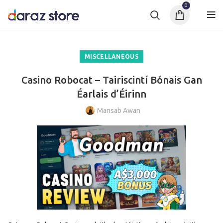
0
MISCELLANEOUS
Casino Robocat – Tairiscintí Bónais Gan
Éarlais d’Éirinn
Mansab Awan