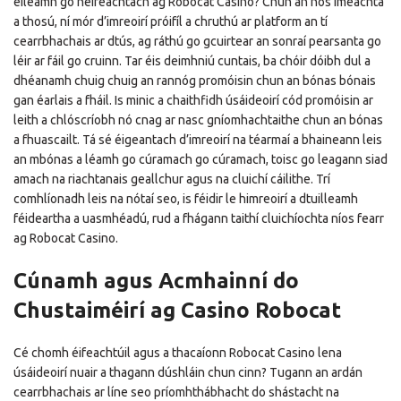
éileamh go héifeachtach ag Robocat Casino? Chun an nós imeachta
a thosú, ní mór d’imreoirí próifíl a chruthú ar platform an tí
cearrbhachais ar dtús, ag ráthú go gcuirtear an sonraí pearsanta go
léir ar fáil go cruinn. Tar éis deimhniú cuntais, ba chóir dóibh dul a
dhéanamh chuig chuig an rannóg promóisin chun an bónas bónais
gan éarlais a fháil. Is minic a chaithfidh úsáideoirí cód promóisin ar
leith a chlóscríobh nó cnag ar nasc gníomhachtaithe chun an bónas
a fhuascailt. Tá sé éigeantach d’imreoirí na téarmaí a bhaineann leis
an mbónas a léamh go cúramach go cúramach, toisc go leagann siad
amach na riachtanais geallchur agus na cluichí cáilithe. Trí
comhlíonadh leis na nótaí seo, is féidir le himreoirí a dtuilleamh
féideartha a uasmhéadú, rud a fhágann taithí cluichíochta níos fearr
ag Robocat Casino.
Cúnamh agus Acmhainní do
Chustaiméirí ag Casino Robocat
Cé chomh éifeachtúil agus a thacaíonn Robocat Casino lena
úsáideoirí nuair a thagann dúshláin chun cinn? Tugann an ardán
cearrbhachais ar líne seo príomhthábhacht do shástacht na