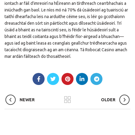
iontach ar fáil d’imreoirí na hÉireann an tírdhreach cearrbhachais a
iniúchadh gan baol. Le níos mó ná 70% dá úsáideoirí ag tuairisciú ar
taithí dhearfacha leis na arduithe céime seo, is léir go gcothaíonn
dreasachtaí den sórt sin páirtíocht agus dílseacht úsáideoirí. Trí
úsáid a bhaint as na tairiscintí seo, is féidir le húsáideoirí sult a
bhaint as teidil coitianta agus b’fhéidir fíor-airgead a bhuachan—
agus iad ag baint leasa as ceanglais geallchur trédhearcacha agus
tacaíocht díograiseach ag an am céanna. Tá Robocat Casino amach
mar ardán fáilteach do thosaitheoirí.
NEWER
OLDER