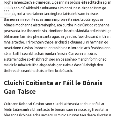
rogha mhealltach é d’imreoirí. Ligeann na próisis éifeachtacha ag an
ardán seo d’úsáideoirí a mbuanna a thiontú ina n-airgead tirim go
héasca, rud a neartaíonn tarraingt na tairiscintí saor in aisce.
Baineann imreoirí leas as amanna próiseála níos tapúla agus as
réimse modhanna aistarraingthe, atá curtha in oiriúint do roghanna
pearsanta. Ina theannta sin, cinntíonn bearta slándála ardleibhéil go
bhfanann faisnéis phearsanta agus airgeadais faoi chosaint i rith an
mhalartaithe. Trí rochtain thapa ar chistí a chumasú, ní hamháin go
neartaíonn Casino Robocat iontaoibh na n-imreoirí ach feabhsaíonn
sé an taithí cearrbhachais iomlán freisin. Cuireann an córas
aistarraingthe so-fhabhrach seo an ceasaíneo mar phríomhionad
maidir le mhalartuithe airgeadais gan uaim a éascú laistigh den
tírdhreach cearrbhachais ar líne brabúsach.
Cluichí Coitianta ar Fáil le Bónais
Gan Taisce
Cuireann Robocat Casino raon cluichí aitheanta ar chur ar fáil ar
féidir taitneamh a bhaint astu le bónais saor in aisce, ag freastal ar
blásanna ilchineálacha gamers. Is minic a tugtar faoi deara sliotáin is