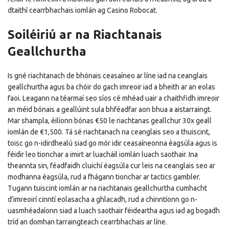
dtaithí cearrbhachais iomlán ag Casino Robocat.
Soiléiriú ar na Riachtanais
Geallchurtha
Is gné riachtanach de bhónais ceasaíneo ar líne iad na ceanglais
geallchurtha agus ba chóir do gach imreoir iad a bheith ar an eolas
faoi. Leagann na téarmaí seo síos cé mhéad uair a chaithfidh imreoir
an méid bónais a geallúint sula bhféadfar aon bhua a aistarraingt.
Mar shampla, éilíonn bónas €50 le riachtanas geallchur 30x geall
iomlán de €1,500. Tá sé riachtanach na ceanglais seo a thuiscint,
toisc go n-idirdhealú siad go mór idir ceasaíneonna éagsúla agus is
féidir leo tionchar a imirt ar luacháil iomlán luach saothair. Ina
theannta sin, féadfaidh cluichí éagsúla cur leis na ceanglais seo ar
modhanna éagsúla, rud a fhágann tionchar ar tactics gambler.
Tugann tuiscint iomlán ar na riachtanais geallchurtha cumhacht
d’imreoirí cinntí eolasacha a ghlacadh, rud a chinntíonn go n-
uasmhéadaíonn siad a luach saothair féideartha agus iad ag bogadh
tríd an domhan tarraingteach cearrbhachais ar líne.