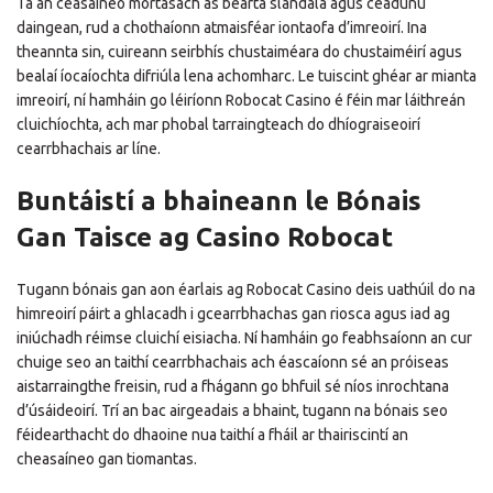
Tá an ceasaíneo mórtasach as bearta slándála agus ceadúnú
daingean, rud a chothaíonn atmaisféar iontaofa d’imreoirí. Ina
theannta sin, cuireann seirbhís chustaiméara do chustaiméirí agus
bealaí íocaíochta difriúla lena achomharc. Le tuiscint ghéar ar mianta
imreoirí, ní hamháin go léiríonn Robocat Casino é féin mar láithreán
cluichíochta, ach mar phobal tarraingteach do dhíograiseoirí
cearrbhachais ar líne.
Buntáistí a bhaineann le Bónais
Gan Taisce ag Casino Robocat
Tugann bónais gan aon éarlais ag Robocat Casino deis uathúil do na
himreoirí páirt a ghlacadh i gcearrbhachas gan riosca agus iad ag
iniúchadh réimse cluichí eisiacha. Ní hamháin go feabhsaíonn an cur
chuige seo an taithí cearrbhachais ach éascaíonn sé an próiseas
aistarraingthe freisin, rud a fhágann go bhfuil sé níos inrochtana
d’úsáideoirí. Trí an bac airgeadais a bhaint, tugann na bónais seo
féidearthacht do dhaoine nua taithí a fháil ar thairiscintí an
cheasaíneo gan tiomantas.