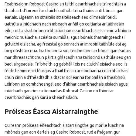
Feabhsaíonn Robocat Casino an taithí cearrbhachais trí rochtain a
thabhairt d’imreoirí ar cluichí uathúla trína thairiscintí bónais gan
éarlais. Ligeann an straitéis straitéiseach seo d’imreoirí teidil
uathúla a iniúchadh nach mbeadh ar fáil go coitianta ar láithreáin
eile, rud a shaibhríonn a bhailiúchán cearrbhachais. Is minic a bhíonn
meicnic nuálacha, scéalta suimiúla, agus bónais tharraingteacha i
gcluichí eisiacha, ag freastal go sonrach ar imreoirí taithíúla atá ag
lorg dúshláin nua. Ina theannta sin, feidhmíonn an bónas gan éarlais
mar dhreasacht chun páirt a ghlacadh sna tairiscintí uathúla seo gan
baol airgeadais. Trí bheith ag gabháil leis na cluichí eisiacha seo, is
féidir le himreoirí léargas a fháil freisin ar modhanna cearrbhachais
chun cinn a d’fhéadfadh a dtacar scileanna foriomlán a fheabhsú.
Léiríonn an comhcheangal seo d’ábhar cearrbhachais eisiach agus
iniúchadh gan riosca tiomantas Robocat Casino do fhiontar
cearrbhachais gan sárú a sheachadadh.
Próiseas Éasca Aistarraingthe
Cuireann próiseas éifeachtach aistarraingthe go mór le luach na
mbónais gan aon éarlais ag Casino Robocat, rud a fhágann gur