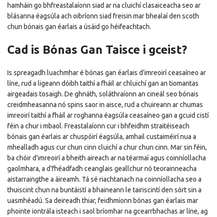
hamháin go bhfreastalaíonn siad ar na cluichí clasaiceacha seo ar
blásanna éagsúla ach oibríonn siad freisin mar bhealaí den scoth
chun bónais gan éarlais a úsáid go héifeachtach.
Cad is Bónas Gan Taisce i gceist?
Is spreagadh luachmhar é bónas gan éarlais d’imreoirí ceasaíneo ar
líne, rud a ligeann dóibh taithí a fháil ar chluichí gan an tiomantas
airgeadais tosaigh. De ghnáth, soláthraíonn an cineál seo bónais
creidmheasanna nó spins saor in aisce, rud a chuireann ar chumas
imreoirí taithí a fháil ar roghanna éagsúla ceasaíneo gan a gcuid cistí
féin a chur i mbaol. Freastalaíonn cur i bhfeidhm straitéiseach
bónais gan éarlais ar chuspóirí éagsúla, amhail custaiméirí nua a
mhealladh agus cur chun cinn cluichí a chur chun cinn. Mar sin féin,
ba chóir d’imreoirí a bheith aireach ar na téarmaí agus coinníollacha
gaolmhara, a d’fhéadfadh ceanglais geallchur nó teorainneacha
aistarraingthe a áireamh. Tá sé riachtanach na coinníollacha seo a
thuiscint chun na buntáistí a bhaineann le tairiscintí den sórt sin a
uasmhéadú. Sa deireadh thiar, feidhmíonn bónas gan éarlais mar
phointe iontrála isteach i saol bríomhar na gcearrbhachas ar líne, ag