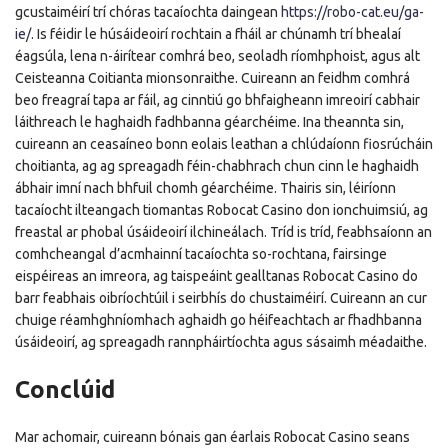
gcustaiméirí trí chóras tacaíochta daingean
https://robo-cat.eu/ga-
ie/
. Is féidir le húsáideoirí rochtain a fháil ar chúnamh trí bhealaí
éagsúla, lena n-áirítear comhrá beo, seoladh ríomhphoist, agus alt
Ceisteanna Coitianta mionsonraithe. Cuireann an feidhm comhrá
beo freagraí tapa ar fáil, ag cinntiú go bhfaigheann imreoirí cabhair
láithreach le haghaidh fadhbanna géarchéime. Ina theannta sin,
cuireann an ceasaíneo bonn eolais leathan a chlúdaíonn fiosrúcháin
choitianta, ag ag spreagadh féin-chabhrach chun cinn le haghaidh
ábhair imní nach bhfuil chomh géarchéime. Thairis sin, léiríonn
tacaíocht ilteangach tiomantas Robocat Casino don ionchuimsiú, ag
freastal ar phobal úsáideoirí ilchineálach. Tríd is tríd, feabhsaíonn an
comhcheangal d’acmhainní tacaíochta so-rochtana, fairsinge
eispéireas an imreora, ag taispeáint gealltanas Robocat Casino do
barr feabhais oibríochtúil i seirbhís do chustaiméirí. Cuireann an cur
chuige réamhghníomhach aghaidh go héifeachtach ar fhadhbanna
úsáideoirí, ag spreagadh rannpháirtíochta agus sásaimh méadaithe.
Conclúid
Mar achomair, cuireann bónais gan éarlais Robocat Casino seans