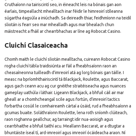
Cruthaíonn na tairiscintí seo, in éineacht leis na bónais gan aon
éarlais, timpeallacht mhealltach inar féidir le himreoirí stíleanna
súgartha éagsúla a iniúchadh. Sa deireadh thiar, feidhmíonn na teidil
sliotán is fearr seo mar mhealladh agus mar bhealach chun
máistreacht a fháil ar chearrbhachas ar líne ag Robocat Casino.
Cluichí Clasaiceacha
Chomh maith le cluichí sliotán mealltacha, cuireann Robocat Casino
rogha cluichí tábla traidisiúnta ar fáil a fheabhsaíonn raon an
cheasaíneonna tuilleadh d’imreoirí atá ag lorg bónais gan táille. I
measc na bpríomhthairiscintí tá Blackjack, Roulette, agus Baccarat,
agus gach ceann acu ag cur gnéithe straitéiseacha agus nuances
gameplay uathúla i láthair. Ligeann Blackjack, a bhfuil cáil air mar
gheall ar a chomhcheangal scile agus fortún, d’imreoirí tactics
forbartha cosúil le comhaireamh cártaí a úsáid, rud a fheabhsaíonn a
gcumas buaite. Soláthraíonn Roulette, lena roth sníomh clúiteach,
raon roghanna geallchur, ag tarraingt idir nua-aoisigh agus
cearrbhaithe a bhfuil taithí acu. Meallann Baccarat, ar a dtugtar a
bhuntáiste íseal tí, ard-imreoirí agus imreoirí ócáideacha araon. Ní