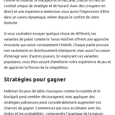
comme la roulette, le blackjack et le baccarat, chacun offrant un
cocktail unique de stratégie et de hasard. Avec des croupiers en
direct et une expérience immersive, vous aurez l’impression d’être
dans un casino dynamique, même depuis le confort de votre
domicile.
Si vous souhaitez essayer quelque chose de différent, les
variantes de poker comme le Texas Hold’em offrent une approche
innovante qui ravive constamment l’intérêt. Chaque partie procure
non seulement un divertissement intemporel, mais aussi l’occasion
d’interagir avec d’autres joueurs. En explorant ces variantes
populaires, vous êtes assuré d’améliorer votre expérience de jeu et
de apprécier le frisson de la compétition.
Stratégies pour gagner
Maîtriser les jeux de table classiques comme la roulette et le
blackjack peut sembler décourageant, mais appliquer des
stratégies judicieuses peut considérablement augmenter vos
chances de gagner. Commencez par vous acclimater avec les
règles et les probabilités ; comprendre l’avantage de la maison