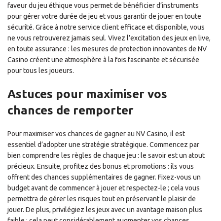
faveur du jeu éthique vous permet de bénéficier d’instruments
pour gérer votre durée de jeu et vous garantir de jouer en toute
sécurité. Grâce à notre service client efficace et disponible, vous
ne vous retrouverez jamais seul. Vivez l’excitation des jeux en live,
en toute assurance : les mesures de protection innovantes de NV
Casino créent une atmosphère à la fois fascinante et sécurisée
pour tous les joueurs.
Astuces pour maximiser vos
chances de remporter
Pour maximiser vos chances de gagner au NV Casino, il est
essentiel d’adopter une stratégie stratégique. Commencez par
bien comprendre les règles de chaque jeu : le savoir est un atout
précieux. Ensuite, profitez des bonus et promotions : ils vous
offrent des chances supplémentaires de gagner. Fixez-vous un
budget avant de commencer à jouer et respectez-le ; cela vous
permettra de gérer les risques tout en préservant le plaisir de
jouer. De plus, privilégiez les jeux avec un avantage maison plus
faible ; cela peut considérablement augmenter vos chances.