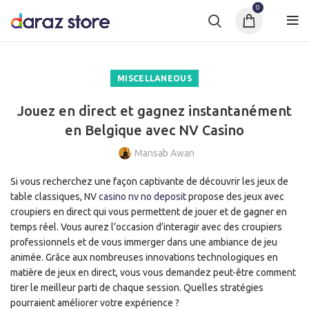
0
MISCELLANEOUS
Jouez en direct et gagnez instantanément
en Belgique avec NV Casino
Mansab Awan
Si vous recherchez une façon captivante de découvrir les jeux de
table classiques, NV
casino nv no deposit
propose des jeux avec
croupiers en direct qui vous permettent de jouer et de gagner en
temps réel. Vous aurez l’occasion d’interagir avec des croupiers
professionnels et de vous immerger dans une ambiance de jeu
animée. Grâce aux nombreuses innovations technologiques en
matière de jeux en direct, vous vous demandez peut-être comment
tirer le meilleur parti de chaque session. Quelles stratégies
pourraient améliorer votre expérience ?