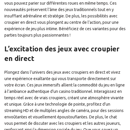
vous pouvez parier sur différentes roues en même temps. Ces
nouveautés préservent l’âme des jeux traditionnels tout en y
insufflant adrénaline et stratégie. De plus, les possibilités avec
croupier en direct vous plongent au centre de l’action, pour une
expérience de jeu plus intime. Bénéficiez de ces variantes pour des
parties toujours plus passionnantes !
L’excitation des jeux avec croupier
en direct
Plongez dans l’univers des jeux avec croupiers en direct et vivez
une expérience exaltante qui vous transporte directement sur
votre écran. Ces jeux immersifs allient la commodité du jeu en ligne
à l’ambiance authentique d’un casino traditionnel. Interagissez en
temps réel avec de vrais croupiers, créant une atmosphère vivante
et unique. Grâce à une technologie de pointe, profitez d’un
streaming HD et de multiples angles de caméra, pour des sessions
envoûtantes et visuellement époustouflantes. De plus, le chat
vous permet de discuter avec les croupiers et les autres joueurs,
renforçant ainsi la dimension sociale du jeu. Que vous soyez un