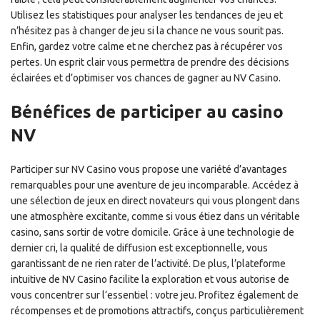
Utilisez les statistiques pour analyser les tendances de jeu et
n’hésitez pas à changer de jeu si la chance ne vous sourit pas.
Enfin, gardez votre calme et ne cherchez pas à récupérer vos
pertes. Un esprit clair vous permettra de prendre des décisions
éclairées et d’optimiser vos chances de gagner au NV Casino.
Bénéfices de participer au casino
NV
Participer sur NV Casino vous propose une variété d’avantages
remarquables pour une aventure de jeu incomparable. Accédez à
une sélection de jeux en direct novateurs qui vous plongent dans
une atmosphère excitante, comme si vous étiez dans un véritable
casino, sans sortir de votre domicile. Grâce à une technologie de
dernier cri, la qualité de diffusion est exceptionnelle, vous
garantissant de ne rien rater de l’activité. De plus, l’plateforme
intuitive de NV Casino facilite la exploration et vous autorise de
vous concentrer sur l’essentiel : votre jeu. Profitez également de
récompenses et de promotions attractifs, conçus particulièrement