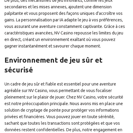
De plus, des mécanismes de jeu innovants, comme les jeux
secondaires et les mises annexes, ajoutent une dimension
palpitante et vous proposent des façons uniques d’accroître vos
gains. La personnalisation par IA adapte le jeu à vos préférences,
vous assurant une aventure constamment captivante. Grâce à ces
caractéristiques avancées, NV Casino repousse les limites du jeu
en direct, créant un environnement exaltant où vous pouvez
gagner instantanément et savourer chaque moment.
Environnement de jeu sûr et
sécurisé
Un cadre de jeu sûr et fiable est essentiel pour une aventure
agréable sur NV Casino, vous permettant de vous focaliser
pleinement sur le plaisir de jouer. Chez NV Casino, votre sécurité
est notre préoccupation principale. Nous avons mis en place une
solution de cryptage de pointe pour protéger vos informations
privées et financières. Vous pouvez jouer en toute sérénité,
sachant que toutes les transactions sont protégées et que vos
données restent confidentielles. De plus, notre engagement en