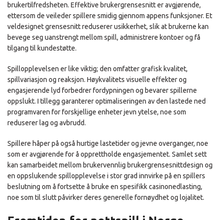
brukertilfredsheten. Effektive brukergrensesnitt er avgjørende,
ettersom de veileder spillere smidig gjennom appens funksjoner. Et
veldesignet grensesnitt reduserer usikkerhet, slik at brukerne kan
bevege seg uanstrengt mellom spill, administrere kontoer og få
tilgang til kundestøtte.
Spillopplevelsen er like viktig; den omfatter grafisk kvalitet,
spillvariasjon og reaksjon. Høykvalitets visuelle effekter og
engasjerende lyd forbedrer fordypningen og bevarer spillerne
oppslukt. I tillegg garanterer optimaliseringen av den lastede ned
programvaren for forskjellige enheter jevn ytelse, noe som
reduserer lag og avbrudd.
Spillere håper på også hurtige lastetider og jevne overganger, noe
som er avgjørende for å opprettholde engasjementet. Samlet sett
kan samarbeidet mellom brukervennlig brukergrensesnittdesign og
en oppslukende spillopplevelse i stor grad innvirke på en spillers
beslutning om å fortsette å bruke en spesifikk casinonedlasting,
noe som til slutt påvirker deres generelle fornøydhet og lojalitet.