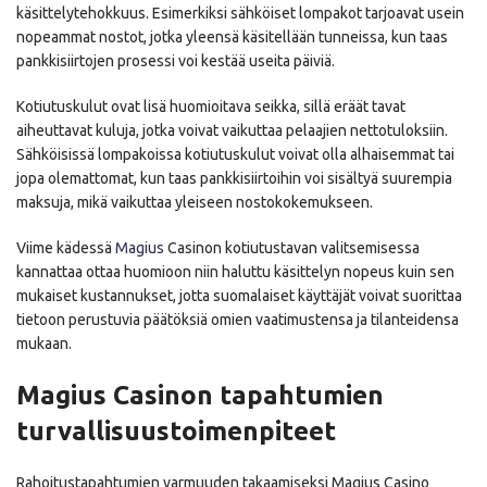
käsittelytehokkuus. Esimerkiksi sähköiset lompakot tarjoavat usein
nopeammat nostot, jotka yleensä käsitellään tunneissa, kun taas
pankkisiirtojen prosessi voi kestää useita päiviä.
Kotiutuskulut ovat lisä huomioitava seikka, sillä eräät tavat
aiheuttavat kuluja, jotka voivat vaikuttaa pelaajien nettotuloksiin.
Sähköisissä lompakoissa kotiutuskulut voivat olla alhaisemmat tai
jopa olemattomat, kun taas pankkisiirtoihin voi sisältyä suurempia
maksuja, mikä vaikuttaa yleiseen nostokokemukseen.
Viime kädessä
Magius
Casinon kotiutustavan valitsemisessa
kannattaa ottaa huomioon niin haluttu käsittelyn nopeus kuin sen
mukaiset kustannukset, jotta suomalaiset käyttäjät voivat suorittaa
tietoon perustuvia päätöksiä omien vaatimustensa ja tilanteidensa
mukaan.
Magius Casinon tapahtumien
turvallisuustoimenpiteet
Rahoitustapahtumien varmuuden takaamiseksi Magius Casino