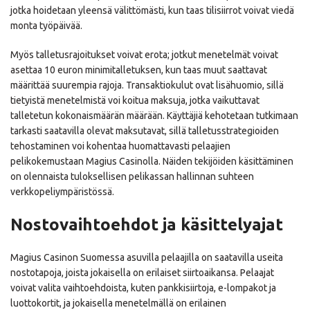
jotka hoidetaan yleensä välittömästi, kun taas tilisiirrot voivat viedä
monta työpäivää.
Myös talletusrajoitukset voivat erota; jotkut menetelmät voivat
asettaa 10 euron minimitalletuksen, kun taas muut saattavat
määrittää suurempia rajoja. Transaktiokulut ovat lisähuomio, sillä
tietyistä menetelmistä voi koitua maksuja, jotka vaikuttavat
talletetun kokonaismäärän määrään. Käyttäjiä kehotetaan tutkimaan
tarkasti saatavilla olevat maksutavat, sillä talletusstrategioiden
tehostaminen voi kohentaa huomattavasti pelaajien
pelikokemustaan Magius Casinolla. Näiden tekijöiden käsittäminen
on olennaista tuloksellisen pelikassan hallinnan suhteen
verkkopeliympäristössä.
Nostovaihtoehdot ja käsittelyajat
Magius Casinon Suomessa asuvilla pelaajilla on saatavilla useita
nostotapoja, joista jokaisella on erilaiset siirtoaikansa. Pelaajat
voivat valita vaihtoehdoista, kuten pankkisiirtoja, e-lompakot ja
luottokortit, ja jokaisella menetelmällä on erilainen