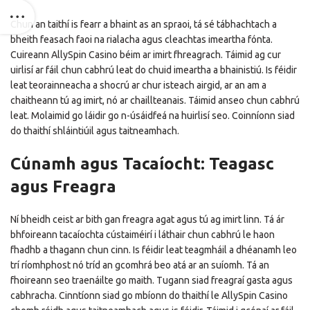
Chun an taithí is fearr a bhaint as an spraoi, tá sé tábhachtach a
bheith feasach faoi na rialacha agus cleachtas imeartha fónta.
Cuireann AllySpin Casino béim ar imirt fhreagrach. Táimid ag cur
uirlisí ar fáil chun cabhrú leat do chuid imeartha a bhainistiú. Is féidir
leat teorainneacha a shocrú ar chur isteach airgid, ar an am a
chaitheann tú ag imirt, nó ar chaillteanais. Táimid anseo chun cabhrú
leat. Molaimid go láidir go n-úsáidfeá na huirlisí seo. Coinníonn siad
do thaithí shláintiúil agus taitneamhach.
Cúnamh agus Tacaíocht: Teagasc
agus Freagra
Ní bheidh ceist ar bith gan freagra agat agus tú ag imirt linn. Tá ár
bhfoireann tacaíochta cústaiméirí i láthair chun cabhrú le haon
fhadhb a thagann chun cinn. Is féidir leat teagmháil a dhéanamh leo
trí ríomhphost nó tríd an gcomhrá beo atá ar an suíomh. Tá an
fhoireann seo traenáilte go maith. Tugann siad freagraí gasta agus
cabhracha. Cinntíonn siad go mbíonn do thaithí le AllySpin Casino