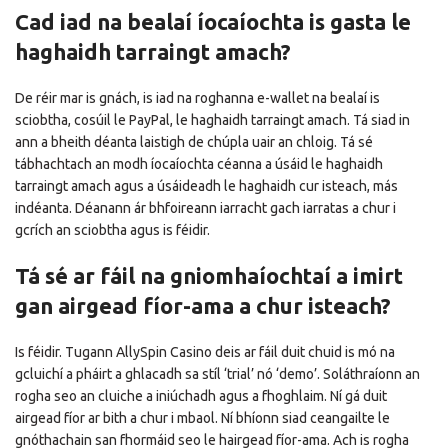
Cad iad na bealaí íocaíochta is gasta le
haghaidh tarraingt amach?
De réir mar is gnách, is iad na roghanna e-wallet na bealaí is
sciobtha, cosúil le PayPal, le haghaidh tarraingt amach. Tá siad in
ann a bheith déanta laistigh de chúpla uair an chloig. Tá sé
tábhachtach an modh íocaíochta céanna a úsáid le haghaidh
tarraingt amach agus a úsáideadh le haghaidh cur isteach, más
indéanta. Déanann ár bhfoireann iarracht gach iarratas a chur i
gcrích an sciobtha agus is féidir.
Tá sé ar fáil na gniomhaíochtaí a imirt
gan airgead fíor-ama a chur isteach?
Is féidir. Tugann AllySpin Casino deis ar fáil duit chuid is mó na
gcluichí a pháirt a ghlacadh sa stíl ‘trial’ nó ‘demo’. Soláthraíonn an
rogha seo an cluiche a iniúchadh agus a fhoghlaim. Ní gá duit
airgead fíor ar bith a chur i mbaol. Ní bhíonn siad ceangailte le
gnóthachain san fhormáid seo le hairgead fíor-ama. Ach is rogha