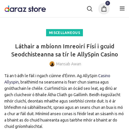
0
MISCELLANEOUS
Láthair a mbíonn Imreoirí Físí i gcuid
Seodchisteanna sa tír le AllySpin Casino
Mansab Awan
Tá an t-ádh le fáil i ngach cúinne d’Éirinn. Ag AllySpin
Casino
Allyspin
, braithimid na seansanna is fearr chun siamsa agus
gnóthachain le chéile. Cuirfimid tús an ócáid seo leat, ag díriú ar
gach cluicheoir ó Bhaile Átha Cliath go Gaillimh. Beidh éagsúlacht
mhór cluichí, deontais mhaithe agus seirbhísí cinnte duit. Is é ár
bhfeidhm ná sábháilteacht, spraoi agus an seans chun an bua is mó
a chur ar fáil duit. Mínímid anseo conas is féidir leat an sásamh is mó
a bhaint as do chuid huaireanta agus tairbhe mhór a bhaint ar do
chuid gníomhaíochtaí.