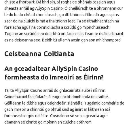
chiste a fhorbairt. Dá bhrí sin, tá rogha de bhónais tosaigh agus
sheasta ar fáil ag AllySpin Casino. Ó cheiliúradh te a bhronnann cur
le do le do chéad chur isteach, go dtí bhónais filleadh agus spins
saor do na cluichí is mó a thaitníonn leat. Tá sé ríthábhachtach na
forálacha agus na coinníollacha a scrúdú go mionchúiseach.
Tugann an scrúdú seo dearbhú ort faoin slí is fearr le úsáid a bhaint
as na deiseanna seo. Beidh tú ullamh ansin gan aon mhíchompord.
Ceisteanna Coitianta
An gceadaítear AllySpin Casino
formheasta do imreoirí as Éirinn?
Tá, tá AllySpin Casino ar fáil do ghlacairí atá suite i nÉirinn.
Gniomhaimid faoi údarás ó eagraíocht domhanda údaraithe.
Géilleann le dlíthe agus caighdeáin slándála. Tugaimid comhairle do
gach imreoir a chinntiú go bhfuil siad ag imirt ar láithreán atá
formheasta agus rialáilte. Cosnaíonn sé seo a gcearta agus
déanann sé cinnte go mbíonn an cluiche cothrom.