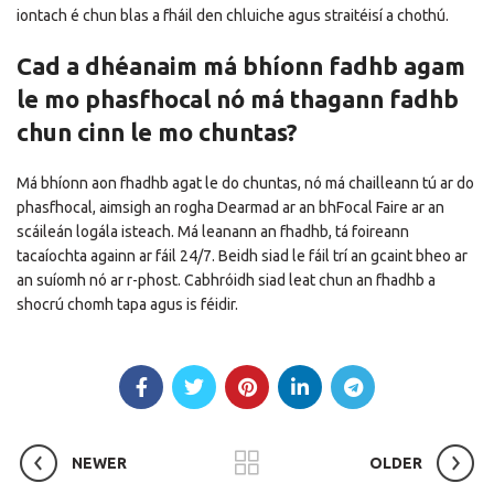
iontach é chun blas a fháil den chluiche agus straitéisí a chothú.
Cad a dhéanaim má bhíonn fadhb agam
le mo phasfhocal nó má thagann fadhb
chun cinn le mo chuntas?
Má bhíonn aon fhadhb agat le do chuntas, nó má chailleann tú ar do
phasfhocal, aimsigh an rogha Dearmad ar an bhFocal Faire ar an
scáileán logála isteach. Má leanann an fhadhb, tá foireann
tacaíochta againn ar fáil 24/7. Beidh siad le fáil trí an gcaint bheo ar
an suíomh nó ar r-phost. Cabhróidh siad leat chun an fhadhb a
shocrú chomh tapa agus is féidir.
NEWER
OLDER