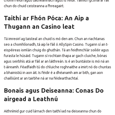
chomh réidh agus taitneamhach agus is féidir. Táimid i gcónaí ar fáil
chun do chuid ceisteanna a fhreagairt.
Taithí ar Fhón Póca: An Aip a
Thugann an Casino leat
Tá imreoirí ag taisteal an chuid is mó den am. Chun an riachtanas
seo a chomhlíonadh, tá aip le fáil ó AllySpin Casino. Tugann sí an t-
eispéireas iomlán chuig do ghuthán. Tá an feidhmchlár soiléir agus
furasta le húsáid. Tugann sí rochtain thapa ar gach cluiche, bónas
agus seirbhís atá ar fáil ar an láithreán. Is é an buntáiste is mó ná an
t-áireamh. Féadfaidh tú do chluiche roghnaithe a imirt nó do chuntas
a bhainistiú in aon áit. Is féidir é a dhéanamh am ar bith, gan aon
chailliúint ar an tairbhe ná ar na féidearthachtaí.
Bonais agus Deiseanna: Conas Do
airgead a Leathnú
Aithnímid gur cuid lárnach den taithí iad na deiseanna chun do