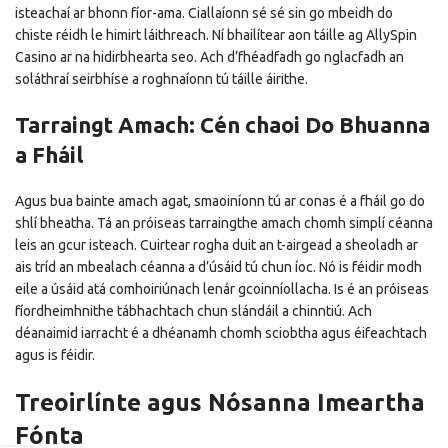
isteachaí ar bhonn fíor-ama. Ciallaíonn sé sé sin go mbeidh do
chiste réidh le himirt láithreach. Ní bhailítear aon táille ag AllySpin
Casino ar na hidirbhearta seo. Ach d’fhéadfadh go nglacfadh an
soláthraí seirbhíse a roghnaíonn tú táille áirithe.
Tarraingt Amach: Cén chaoi Do Bhuanna
a Fháil
Agus bua bainte amach agat, smaoiníonn tú ar conas é a fháil go do
shlí bheatha. Tá an próiseas tarraingthe amach chomh simplí céanna
leis an gcur isteach. Cuirtear rogha duit an t-airgead a sheoladh ar
ais tríd an mbealach céanna a d’úsáid tú chun íoc. Nó is féidir modh
eile a úsáid atá comhoiriúnach lenár gcoinníollacha. Is é an próiseas
fíordheimhnithe tábhachtach chun slándáil a chinntiú. Ach
déanaimid iarracht é a dhéanamh chomh sciobtha agus éifeachtach
agus is féidir.
Treoirlínte agus Nósanna Imeartha
Fónta