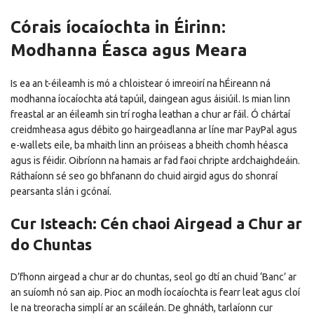
Córais íocaíochta in Éirinn:
Modhanna Éasca agus Meara
Is ea an t-éileamh is mó a chloistear ó imreoirí na hÉireann ná
modhanna íocaíochta atá tapúil, daingean agus áisiúil. Is mian linn
freastal ar an éileamh sin trí rogha leathan a chur ar fáil. Ó chártaí
creidmheasa agus débito go hairgeadlanna ar líne mar PayPal agus
e-wallets eile, ba mhaith linn an próiseas a bheith chomh héasca
agus is féidir. Oibríonn na hamais ar fad faoi chripte ardchaighdeáin.
Ráthaíonn sé seo go bhfanann do chuid airgid agus do shonraí
pearsanta slán i gcónaí.
Cur Isteach: Cén chaoi Airgead a Chur ar
do Chuntas
D’fhonn airgead a chur ar do chuntas, seol go dtí an chuid ‘Banc’ ar
an suíomh nó san aip. Pioc an modh íocaíochta is fearr leat agus cloí
le na treoracha simplí ar an scáileán. De ghnáth, tarlaíonn cur