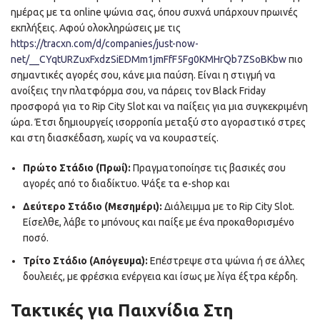
ημέρας με τα online ψώνια σας, όπου συχνά υπάρχουν πρωινές
εκπλήξεις. Αφού ολοκληρώσεις με τις
https://tracxn.com/d/companies/just-now-
net/__CYqtURZuxFxdzSiEDMm1jmFfF5Fg0KMHrQb7ZSoBKbw
πιο
σημαντικές αγορές σου, κάνε μια παύση. Είναι η στιγμή να
ανοίξεις την πλατφόρμα σου, να πάρεις τον Black Friday
προσφορά για το Rip City Slot και να παίξεις για μια συγκεκριμένη
ώρα. Έτσι δημιουργείς ισορροπία μεταξύ στο αγοραστικό στρες
και στη διασκέδαση, χωρίς να να κουραστείς.
Πρώτο Στάδιο (Πρωί):
Πραγματοποίησε τις βασικές σου
αγορές από το διαδίκτυο. Ψάξε τα e-shop και
Δεύτερο Στάδιο (Μεσημέρι):
Διάλειμμα με το Rip City Slot.
Είσελθε, λάβε το μπόνους και παίξε με ένα προκαθορισμένο
ποσό.
Τρίτο Στάδιο (Απόγευμα):
Επέστρεψε στα ψώνια ή σε άλλες
δουλειές, με φρέσκια ενέργεια και ίσως με λίγα έξτρα κέρδη.
Τακτικές για Παιχνίδια Στη