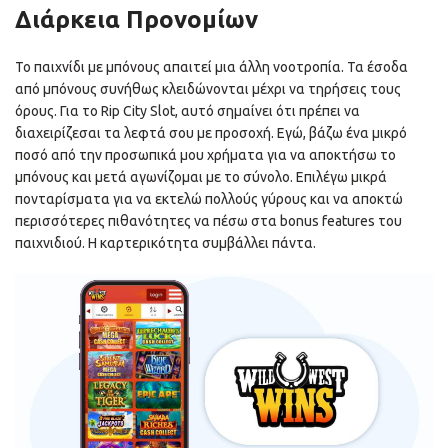
Διάρκεια Προνομίων
Το παιχνίδι με μπόνους απαιτεί μια άλλη νοοτροπία. Τα έσοδα
από μπόνους συνήθως κλειδώνονται μέχρι να τηρήσεις τους
όρους. Για το Rip City Slot, αυτό σημαίνει ότι πρέπει να
διαχειρίζεσαι τα λεφτά σου με προσοχή. Εγώ, βάζω ένα μικρό
ποσό από την προσωπικά μου χρήματα για να αποκτήσω το
μπόνους και μετά αγωνίζομαι με το σύνολο. Επιλέγω μικρά
πονταρίσματα για να εκτελώ πολλούς γύρους και να αποκτώ
περισσότερες πιθανότητες να πέσω στα bonus features του
παιχνιδιού. Η καρτερικότητα συμβάλλει πάντα.