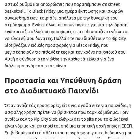
αστικό ρυθμό και αποχρώσεις που παραπέμπουν σε street
basketball. Το Black Friday, μια ημέρα έκπτωσης και ισχυρών
συναισθημάτων, ταιριάζει απόλυτα με την δυναμική του
ατμόσφαιρα. Ενώ οι άλλοι χτυπούν πόρτες για μια τηλεόραση,
εγώ κοιτάζω αλλού: οι προσφορές στα online καζίνο ενδέχεται
να είναι εξίσου δυνατές. Πολλά site που διαθέτουν το Rip City
Slot βγάζουν ειδικές προσφορές για Black Friday, που
μεγιστοποιούν τις πιθανότητες και τον χρόνο παιχνιδιού σου.
Αυτή η σύνδεση στο νιώθω την καθιστά τέλεια για ένα
διάλειμμα ανάμεσα στα ψώνια.
Προστασία και Υπεύθυνη δράση
στο Διαδικτυακό Παιχνίδι
Όταν αναζητάς προσφορές, είτε για αγαθά είτε για παιχνίδια, η
ασφαλής χρήση πρέπει να βρίσκεται πρωταρχικό μέλημα. Πριν
ανοίξω καν το Rip City Slot, ελέγχω ότι το site που το φιλοξενεί
είναι νόμιμο και επιτηρείται από μια εποπτική αρχή όπως η ΕΕΕΠ.
Επιβεβαιώνω ότι διαθέτει κρυπτογράφηση για τα δεδομένα μου