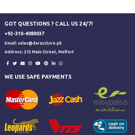
GOT QUESTIONS ? CALL US 24/7!
+92-310-4080037
Email:
sales@darazstore.pk
Address: 215 Main Street, Melfort
WE USE SAFE PAYMENTS