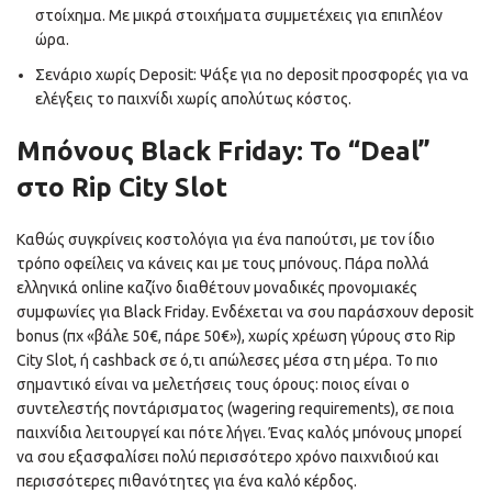
στοίχημα. Με μικρά στοιχήματα συμμετέχεις για επιπλέον
ώρα.
Σενάριο χωρίς Deposit: Ψάξε για no deposit προσφορές για να
ελέγξεις το παιχνίδι χωρίς απολύτως κόστος.
Μπόνους Black Friday: Το “Deal”
στο Rip City Slot
Καθώς συγκρίνεις κοστολόγια για ένα παπούτσι, με τον ίδιο
τρόπο οφείλεις να κάνεις και με τους μπόνους. Πάρα πολλά
ελληνικά online καζίνο διαθέτουν μοναδικές προνομιακές
συμφωνίες για Black Friday. Ενδέχεται να σου παράσχουν deposit
bonus (πχ «βάλε 50€, πάρε 50€»), χωρίς χρέωση γύρους στο Rip
City Slot, ή cashback σε ό,τι απώλεσες μέσα στη μέρα. Το πιο
σημαντικό είναι να μελετήσεις τους όρους: ποιος είναι ο
συντελεστής ποντάρισματος (wagering requirements), σε ποια
παιχνίδια λειτουργεί και πότε λήγει. Ένας καλός μπόνους μπορεί
να σου εξασφαλίσει πολύ περισσότερο χρόνο παιχνιδιού και
περισσότερες πιθανότητες για ένα καλό κέρδος.