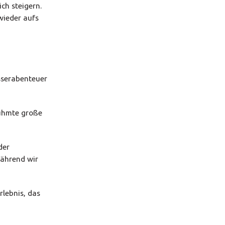
ch steigern.
wieder aufs
sserabenteuer
rühmte große
der
während wir
rlebnis, das