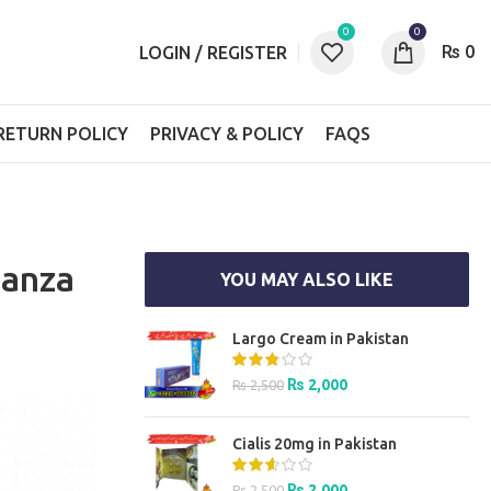
0
0
₨
0
LOGIN / REGISTER
RETURN POLICY
PRIVACY & POLICY
FAQS
nanza
YOU MAY ALSO LIKE
Largo Cream in Pakistan
Original
Current
₨
2,000
₨
2,500
price
price
was:
is:
Cialis 20mg in Pakistan
₨ 2,500.
₨ 2,000.
Original
Current
₨
2,000
₨
2,500