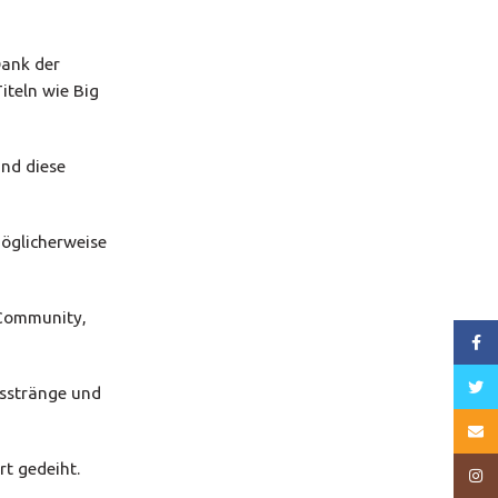
Dank der
iteln wie Big
ind diese
möglicherweise
 Community,
Face
Twitt
gsstränge und
Email
rt gedeiht.
Insta