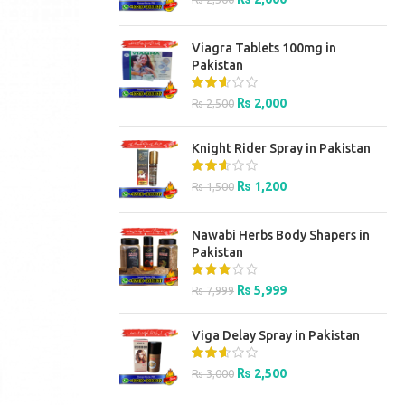
price
price
was:
is:
Viagra Tablets 100mg in
₨ 2,500.
₨ 2,000.
Pakistan
Original
Current
₨
2,000
₨
2,500
price
price
was:
is:
Knight Rider Spray in Pakistan
₨ 2,500.
₨ 2,000.
Original
Current
₨
1,200
₨
1,500
price
price
was:
is:
Nawabi Herbs Body Shapers in
₨ 1,500.
₨ 1,200.
Pakistan
Original
Current
₨
5,999
₨
7,999
price
price
was:
is:
Viga Delay Spray in Pakistan
₨ 7,999.
₨ 5,999.
Original
Current
₨
2,500
₨
3,000
price
price