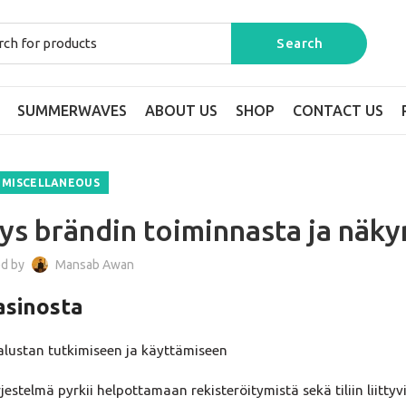
SUMMERWAVES
ABOUT US
SHOP
CONTACT US
MISCELLANEOUS
tys brändin toiminnasta ja näk
ed by
Mansab Awan
asinosta
 alustan tutkimiseen ja käyttämiseen
estelmä pyrkii helpottamaan rekisteröitymistä sekä tiliin liittyv