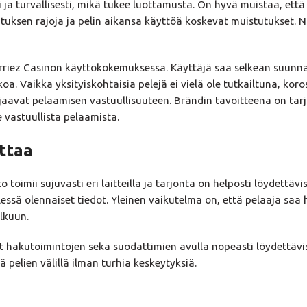
ti ja turvallisesti, mikä tukee luottamusta. On hyvä muistaa, ett
ituksen rajoja ja pelin aikansa käyttöä koskevat muistutukset. 
Berriez Casinon käyttökokemuksessa. Käyttäjä saa selkeän suunna
koa. Vaikka yksityiskohtaisia pelejä ei vielä ole tutkailtuna, kor
hjaavat pelaamisen vastuullisuuteen. Brändin tavoitteena on tarj
e vastuullista pelaamista.
ottaa
 toimii sujuvasti eri laitteilla ja tarjonta on helposti löydettäv
lessä olennaiset tiedot. Yleinen vaikutelma on, että pelaaja saa 
alkuun.
vat hakutoimintojen sekä suodattimien avulla nopeasti löydettävi
 pelien välillä ilman turhia keskeytyksiä.