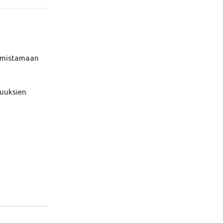
armistamaan
vuuksien