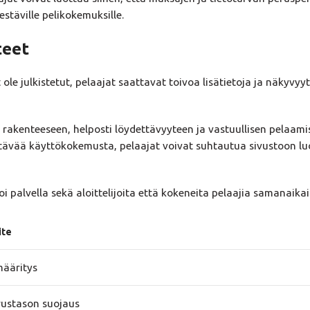
stäville pelikokemuksille.
teet
ole julkistetut, pelaajat saattavat toivoa lisätietoja ja näkyvyy
n rakenteeseen, helposti löydettävyyteen ja vastuullisen pelaami
tävää käyttökokemusta, pelaajat voivat suhtautua sivustoon luo
 palvella sekä aloittelijoita että kokeneita pelaajia samanaikais
ite
määritys
rustason suojaus