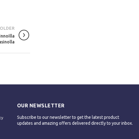
OLDER
innoilla
sinolla
OUR NEWSLETTER
Subscribe to our newsletter to get the latest product
cy
updates and amazing offers delivered directly to your inbox.