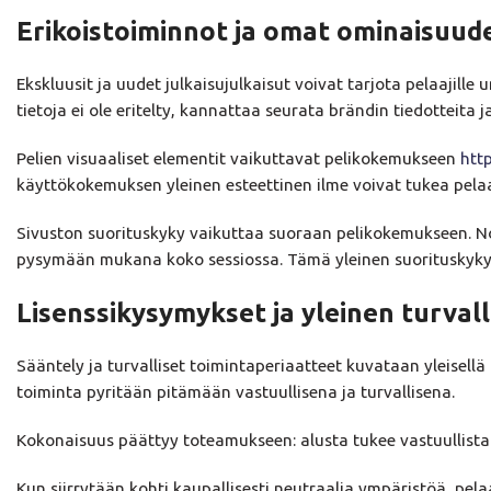
Erikoistoiminnot ja omat ominaisuud
Ekskluusit ja uudet julkaisujulkaisut voivat tarjota pelaajille u
tietoja ei ole eritelty, kannattaa seurata brändin tiedotteita
Pelien visuaaliset elementit vaikuttavat pelikokemukseen
http
käyttökokemuksen yleinen esteettinen ilme voivat tukea pelaa
Sivuston suorituskyky vaikuttaa suoraan pelikokemukseen. No
pysymään mukana koko sessiossa. Tämä yleinen suorituskyky o
Lisenssikysymykset ja yleinen turva
Sääntely ja turvalliset toimintaperiaatteet kuvataan yleisellä t
toiminta pyritään pitämään vastuullisena ja turvallisena.
Kokonaisuus päättyy toteamukseen: alusta tukee vastuullista
Kun siirrytään kohti kaupallisesti neutraalia ympäristöä, pela