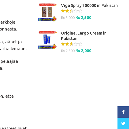
was:
is:
Viga Spray 200000 in Pakistan
₨ 3,000.
₨ 2,500.
Original
Current
₨
2,500
₨
3,000
 tarkkoja
price
price
was:
is:
jonnasta.
Original Largo Cream in
₨ 3,000.
₨ 2,500.
Pakistan
a, äänet ja
harhailemaan.
Original
Current
₨
2,000
₨
2,500
price
price
 pelaajaa
was:
is:
₨ 2,500.
₨ 2,000.
a.
on, että
Face
Twitt
riaatteet ovat