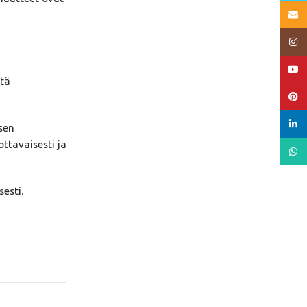
Email
Insta
YouT
ttä
Pinte
linked
sen
ttavaisesti ja
What
esti.