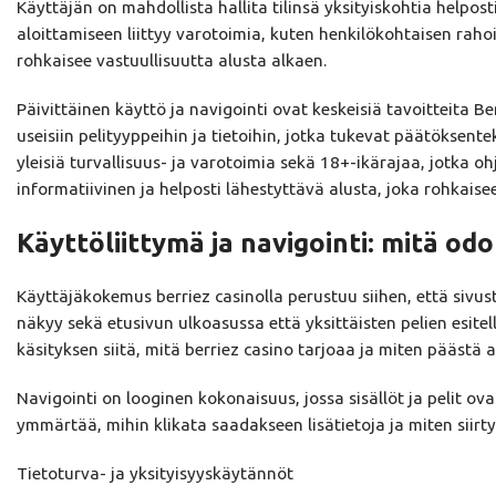
Käyttäjän on mahdollista hallita tilinsä yksityiskohtia helpos
aloittamiseen liittyy varotoimia, kuten henkilökohtaisen raho
rohkaisee vastuullisuutta alusta alkaen.
Päivittäinen käyttö ja navigointi ovat keskeisiä tavoitteita 
useisiin pelityyppeihin ja tietoihin, jotka tukevat päätöksente
yleisiä turvallisuus- ja varotoimia sekä 18+-ikärajaa, jotka o
informatiivinen ja helposti lähestyttävä alusta, joka rohkaise
Käyttöliittymä ja navigointi: mitä od
Käyttäjäkokemus berriez casinolla perustuu siihen, että sivusto
näkyy sekä etusivun ulkoasussa että yksittäisten pelien esitel
käsityksen siitä, mitä berriez casino tarjoaa ja miten päästä 
Navigointi on looginen kokonaisuus, jossa sisällöt ja pelit o
ymmärtää, mihin klikata saadakseen lisätietoja ja miten siirtyä
Tietoturva- ja yksityisyyskäytännöt