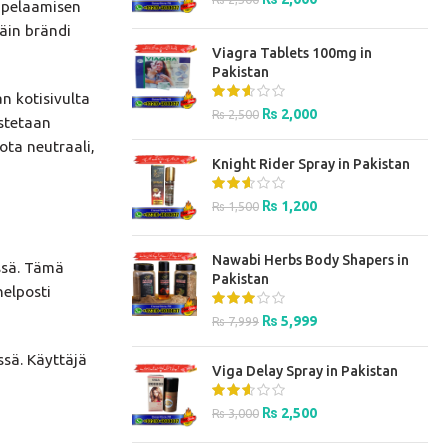
ä pelaamisen
price
price
Näin brändi
was:
is:
Viagra Tablets 100mg in
₨ 2,500.
₨ 2,000.
Pakistan
n kotisivulta
Original
Current
₨
2,000
₨
2,500
ostetaan
price
price
ota neutraali,
was:
is:
Knight Rider Spray in Pakistan
₨ 2,500.
₨ 2,000.
Original
Current
₨
1,200
₨
1,500
price
price
was:
is:
Nawabi Herbs Body Shapers in
₨ 1,500.
₨ 1,200.
issä. Tämä
Pakistan
helposti
Original
Current
₨
5,999
₨
7,999
price
price
was:
is:
ssä. Käyttäjä
Viga Delay Spray in Pakistan
₨ 7,999.
₨ 5,999.
Original
Current
₨
2,500
₨
3,000
price
price