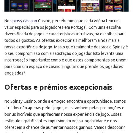
No
spinsy cassino
Casino, percebemos que cada vitória tem um
valor especial para os jogadores em Portugal. Com uma escolha
diversificada de jogos e características intuitivas, há escolhas para
todos os gostos. As ofertas excecionais melhoram ainda mais a
nossa experiência de jogo. Mas o que realmente destaca o Spinsy é
o seu compromisso com a satisfação do jogador. Isto levanta uma
interrogação importante: como é que estes componentes se unem
para criar um espaço de casino singular que prende os jogadores
engajados?
Ofertas e prêmios excepcionais
No Spinsy Casino, onde a emoção encontra a oportunidade, somos
atraídos não apenas pelos jogos, mas também pelas promoções e
bônus incríveis que aprimoram nossa experiência de jogo. Esses
estímulos gratificantes impulsionam nossa jogabilidade e nos
oferecem a chance de aumentar nossos ganhos. Vamos descobrir