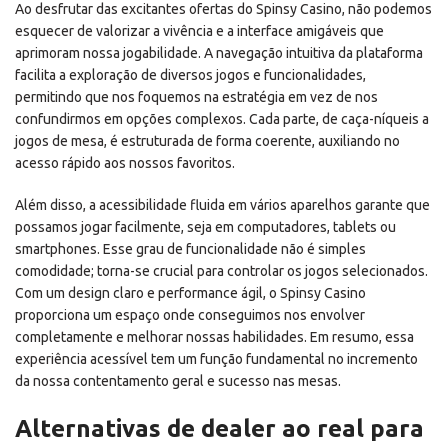
Ao desfrutar das excitantes ofertas do Spinsy Casino, não podemos
esquecer de valorizar a vivência e a interface amigáveis que
aprimoram nossa jogabilidade. A navegação intuitiva da plataforma
facilita a exploração de diversos jogos e funcionalidades,
permitindo que nos foquemos na estratégia em vez de nos
confundirmos em opções complexos. Cada parte, de caça-níqueis a
jogos de mesa, é estruturada de forma coerente, auxiliando no
acesso rápido aos nossos favoritos.
Além disso, a acessibilidade fluida em vários aparelhos garante que
possamos jogar facilmente, seja em computadores, tablets ou
smartphones. Esse grau de funcionalidade não é simples
comodidade; torna-se crucial para controlar os jogos selecionados.
Com um design claro e performance ágil, o Spinsy Casino
proporciona um espaço onde conseguimos nos envolver
completamente e melhorar nossas habilidades. Em resumo, essa
experiência acessível tem um função fundamental no incremento
da nossa contentamento geral e sucesso nas mesas.
Alternativas de dealer ao real para