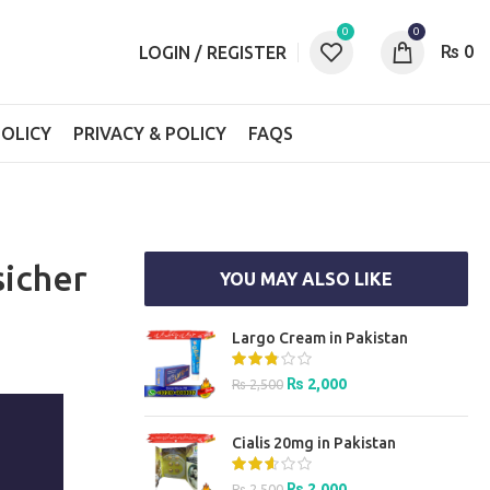
0
0
₨
0
LOGIN / REGISTER
OLICY
PRIVACY & POLICY
FAQS
sicher
YOU MAY ALSO LIKE
Largo Cream in Pakistan
Original
Current
₨
2,000
₨
2,500
price
price
was:
is:
Cialis 20mg in Pakistan
₨ 2,500.
₨ 2,000.
Original
Current
₨
2,000
₨
2,500