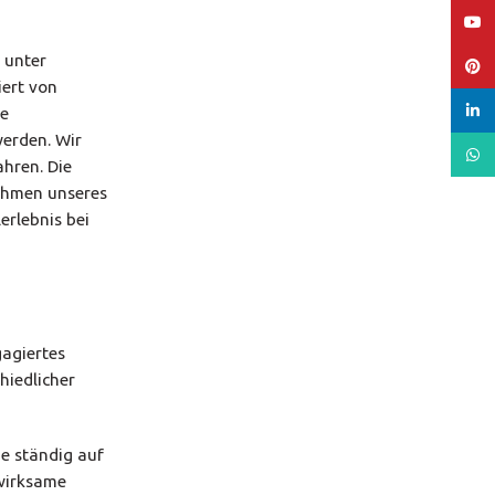
YouT
 unter
Pinte
iert von
linked
se
werden. Wir
What
ahren. Die
 Rahmen unseres
erlebnis bei
gagiertes
hiedlicher
me ständig auf
 wirksame