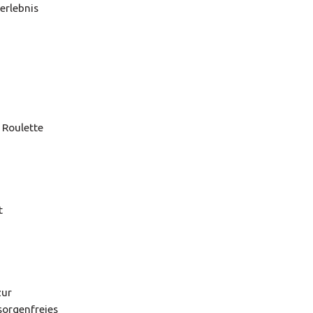
erlebnis
 Roulette
t
zur
sorgenfreies