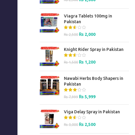
price
price
was:
is:
Viagra Tablets 100mg in
₨ 2,500.
₨ 2,000.
Pakistan
Original
Current
₨
2,000
₨
2,500
price
price
was:
is:
Knight Rider Spray in Pakistan
₨ 2,500.
₨ 2,000.
Original
Current
₨
1,200
₨
1,500
price
price
was:
is:
Nawabi Herbs Body Shapers in
₨ 1,500.
₨ 1,200.
Pakistan
Original
Current
₨
5,999
₨
7,999
price
price
was:
is:
Viga Delay Spray in Pakistan
₨ 7,999.
₨ 5,999.
Original
Current
₨
2,500
₨
3,000
price
price