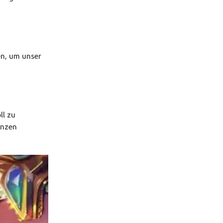
en, um unser
ll zu
enzen