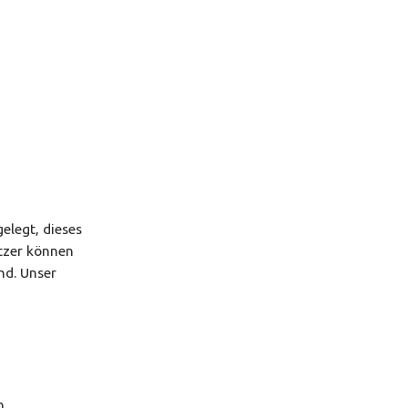
elegt, dieses
tzer können
nd. Unser
n