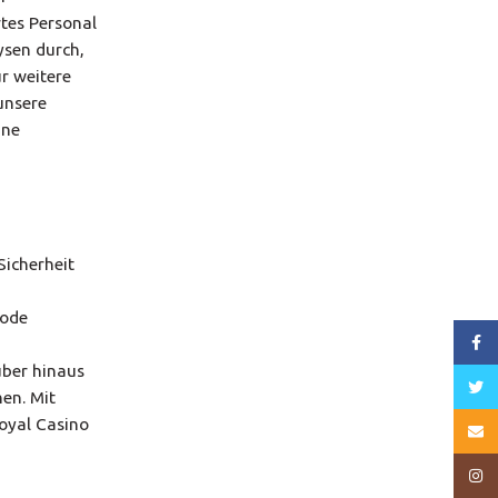
rtes Personal
ysen durch,
ür weitere
unsere
ine
Sicherheit
hode
Face
über hinaus
Twitt
en. Mit
Royal Casino
Email
Insta