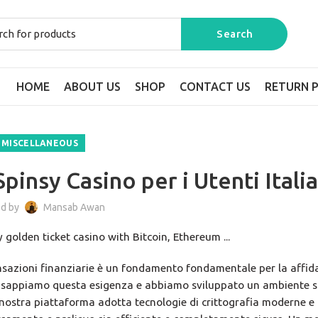
HOME
ABOUT US
SHOP
CONTACT US
RETURN P
MISCELLANEOUS
pinsy Casino per i Utenti Italia
ed by
Mansab Awan
ansazioni finanziarie è un fondamento fondamentale per la affida
o sappiamo questa esigenza e abbiamo sviluppato un ambiente si
 nostra piattaforma adotta tecnologie di crittografia moderne e