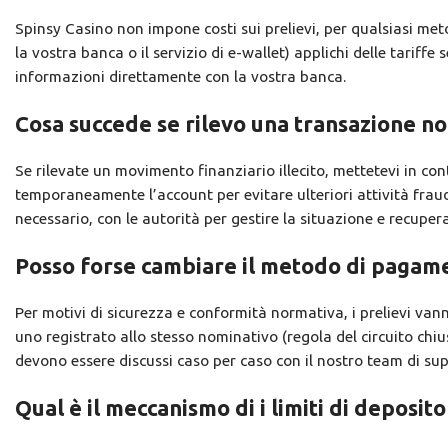
Spinsy Casino non impone costi sui prelievi, per qualsiasi me
la vostra banca o il servizio di e-wallet) applichi delle tariff
informazioni direttamente con la vostra banca.
Cosa succede se rilevo una transazione no
Se rilevate un movimento finanziario illecito, mettetevi in cont
temporaneamente l’account per evitare ulteriori attività frau
necessario, con le autorità per gestire la situazione e recupera
Posso forse cambiare il metodo di pagamen
Per motivi di sicurezza e conformità normativa, i prelievi van
uno registrato allo stesso nominativo (regola del circuito ch
devono essere discussi caso per caso con il nostro team di sup
Qual è il meccanismo di i limiti di deposi