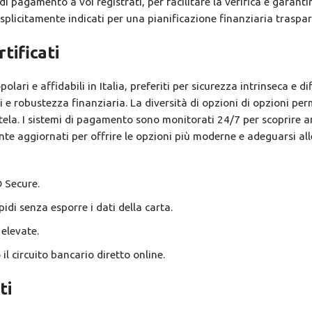
pagamento a voi registrati, per facilitare la verifica e garantir
esplicitamente indicati per una pianificazione finanziaria traspar
tificati
 e affidabili in Italia, preferiti per sicurezza intrinseca e di
 e robustezza finanziaria. La diversità di opzioni di opzioni per
tela. I sistemi di pagamento sono monitorati 24/7 per scoprire 
te aggiornati per offrire le opzioni più moderne e adeguarsi al
D Secure.
pidi senza esporre i dati della carta.
 elevate.
l circuito bancario diretto online.
ti