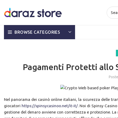
BROWSE CATEGORIES
Pagamenti Protetti allo S
Post
Nel panorama dei casinò online italiani, la sicurezza delle tr
giocatori
https://spinsycasinoo.net/it-it/
. Noi di Spinsy Casin
gestione del denaro avviene con correttezza e protezione. La