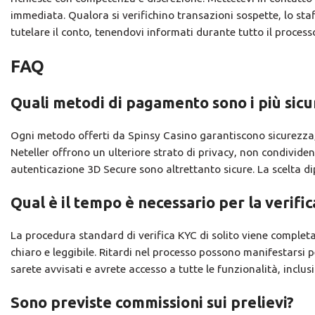
immediata. Qualora si verifichino transazioni sospette, lo st
tutelare il conto, tenendovi informati durante tutto il process
FAQ
Quali metodi di pagamento sono i più sicu
Ogni metodo offerti da Spinsy Casino garantiscono sicurezza, p
Neteller offrono un ulteriore strato di privacy, non condividen
autenticazione 3D Secure sono altrettanto sicure. La scelta d
Qual è il tempo è necessario per la verific
La procedura standard di verifica KYC di solito viene completa
chiaro e leggibile. Ritardi nel processo possono manifestarsi p
sarete avvisati e avrete accesso a tutte le funzionalità, inclusi p
Sono previste commissioni sui prelievi?