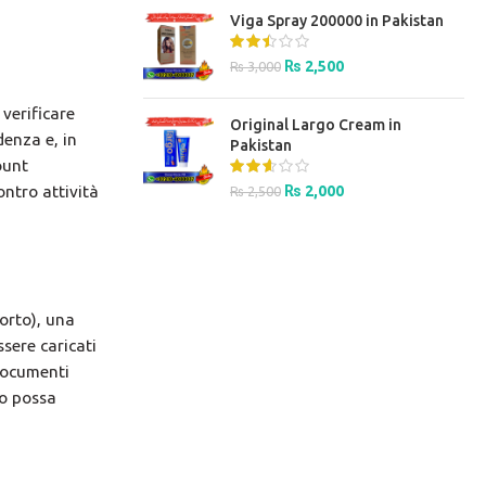
was:
is:
Viga Spray 200000 in Pakistan
₨ 3,000.
₨ 2,500.
Original
Current
₨
2,500
₨
3,000
price
price
was:
is:
 verificare
Original Largo Cream in
₨ 3,000.
₨ 2,500.
denza e, in
Pakistan
ount
Original
Current
ontro attività
₨
2,000
₨
2,500
price
price
was:
is:
₨ 2,500.
₨ 2,000.
orto), una
ssere caricati
 documenti
mo possa