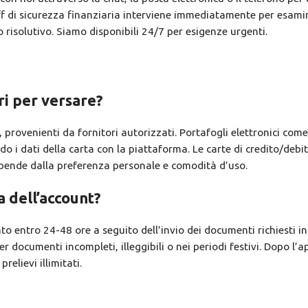
aff di sicurezza finanziaria interviene immediatamente per esami
o risolutivo. Siamo disponibili 24/7 per esigenze urgenti.
ri per versare?
rovenienti da fornitori autorizzati. Portafogli elettronici come 
do i dati della carta con la piattaforma. Le carte di credito/debi
ipende dalla preferenza personale e comodità d’uso.
a dell’account?
to entro 24-48 ore a seguito dell’invio dei documenti richiesti i
er documenti incompleti, illeggibili o nei periodi festivi. Dopo l
relievi illimitati.