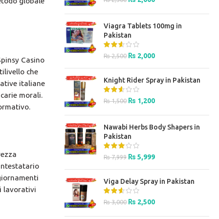
etodo globale
price
price
was:
is:
Viagra Tablets 100mg in
₨ 2,500.
₨ 2,000.
Pakistan
Original
Current
₨
2,000
₨
2,500
 Spinsy Casino
price
price
livello che
was:
is:
Knight Rider Spray in Pakistan
ative italiane
₨ 2,500.
₨ 2,000.
carie morali.
Original
Current
₨
1,200
₨
1,500
ormativo.
price
price
was:
is:
Nawabi Herbs Body Shapers in
₨ 1,500.
₨ 1,200.
Pakistan
rezza
Original
Current
₨
5,999
₨
7,999
intestatario
price
price
was:
is:
ggiornamenti
Viga Delay Spray in Pakistan
₨ 7,999.
₨ 5,999.
 lavorativi
Original
Current
₨
2,500
₨
3,000
price
price