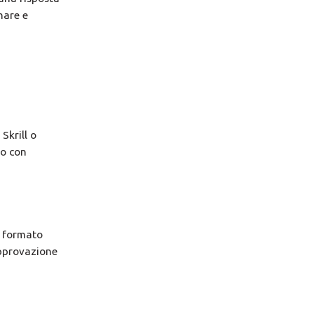
nare e
Skrill o
to con
n formato
’approvazione