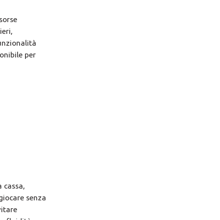
sorse
eri,
unzionalità
onibile per
a cassa,
 giocare senza
vitare